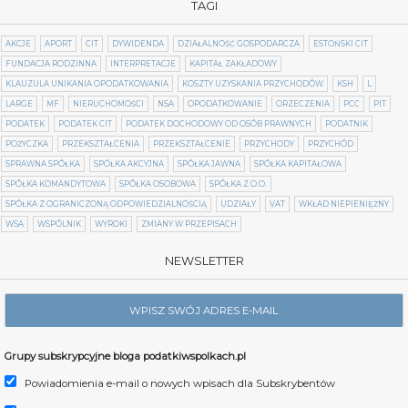
TAGI
AKCJE
APORT
CIT
DYWIDENDA
DZIAŁALNOŚĆ GOSPODARCZA
ESTOŃSKI CIT
FUNDACJA RODZINNA
INTERPRETACJE
KAPITAŁ ZAKŁADOWY
KLAUZULA UNIKANIA OPODATKOWANIA
KOSZTY UZYSKANIA PRZYCHODÓW
KSH
L
LARGE
MF
NIERUCHOMOŚCI
NSA
OPODATKOWANIE
ORZECZENIA
PCC
PIT
PODATEK
PODATEK CIT
PODATEK DOCHODOWY OD OSÓB PRAWNYCH
PODATNIK
POŻYCZKA
PRZEKSZTAŁCENIA
PRZEKSZTAŁCENIE
PRZYCHODY
PRZYCHÓD
SPRAWNA SPÓŁKA
SPÓŁKA AKCYJNA
SPÓŁKA JAWNA
SPÓŁKA KAPITAŁOWA
SPÓŁKA KOMANDYTOWA
SPÓŁKA OSOBOWA
SPÓŁKA Z O.O.
SPÓŁKA Z OGRANICZONĄ ODPOWIEDZIALNOŚCIĄ
UDZIAŁY
VAT
WKŁAD NIEPIENIĘŻNY
WSA
WSPÓLNIK
WYROKI
ZMIANY W PRZEPISACH
NEWSLETTER
Grupy subskrypcyjne bloga podatkiwspolkach.pl
Powiadomienia e-mail o nowych wpisach dla Subskrybentów