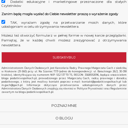
Dodatki edukacyjne i marketingowe przeznaczone dla stałych
Czytelników
Zanim będę mogła wysłać do Ciebie newsletter proszę o wyrażenie zgody
TAK, wyrażam zgodę na przetwarzanie moich danych, które
udostępniam w celu otrzymywania newslettera.
Możesz też otworzyć formularz w pełnej formie w nowej karcie przeglądarki.
Pamiętaj, że w każdej chwili możesz zrezygnować z otrzymywania
newslettera.
Administratorem Danych Osobowych jest Kancelaria Radcy Prawnego Małgorzata Gach z siedzibą
w Krakowie (31-560) przy ul. Na Szaniec 17/9 (adres do korespondencji: ul. Bałuckiego 26/2, 30-318
kraków), identyfikująca się numerem NIP: 552 137 70 75, REGON: 3568592096, będąca właścicielem
bloga podatkiwspolkach.pl, prowadzonego przez Małgorzatę Gach, radcę prawnego i doradcę
podatkowego, z którą jest możliwy kontakt poprzez e-mail: kontakt@podatkiwspolkach.pl lub
m.gach@gach.pl. Informacje dotyczące przetwarzania udostępnionych danych przez
Administratora Danych Osobowych znajdują się również w Polityce Prywatności oraz Regulaminie
zawartym na blogu podatkiwspolkach.pl.
POZNAJ MNIE
O BLOGU