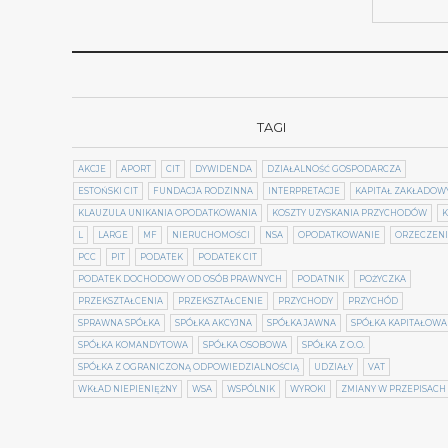
TAGI
AKCJE
APORT
CIT
DYWIDENDA
DZIAŁALNOŚĆ GOSPODARCZA
ESTOŃSKI CIT
FUNDACJA RODZINNA
INTERPRETACJE
KAPITAŁ ZAKŁADOW
KLAUZULA UNIKANIA OPODATKOWANIA
KOSZTY UZYSKANIA PRZYCHODÓW
K
L
LARGE
MF
NIERUCHOMOŚCI
NSA
OPODATKOWANIE
ORZECZEN
PCC
PIT
PODATEK
PODATEK CIT
PODATEK DOCHODOWY OD OSÓB PRAWNYCH
PODATNIK
POŻYCZKA
PRZEKSZTAŁCENIA
PRZEKSZTAŁCENIE
PRZYCHODY
PRZYCHÓD
SPRAWNA SPÓŁKA
SPÓŁKA AKCYJNA
SPÓŁKA JAWNA
SPÓŁKA KAPITAŁOWA
SPÓŁKA KOMANDYTOWA
SPÓŁKA OSOBOWA
SPÓŁKA Z O.O.
SPÓŁKA Z OGRANICZONĄ ODPOWIEDZIALNOŚCIĄ
UDZIAŁY
VAT
WKŁAD NIEPIENIĘŻNY
WSA
WSPÓLNIK
WYROKI
ZMIANY W PRZEPISACH