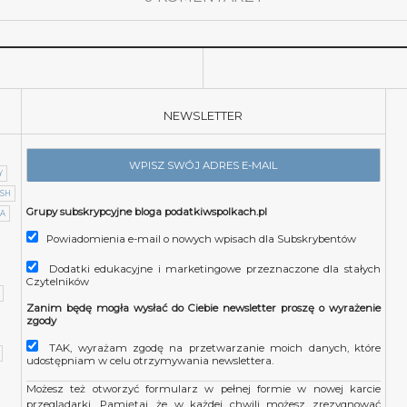
NEWSLETTER
Y
SH
Grupy subskrypcyjne bloga podatkiwspolkach.pl
IA
Powiadomienia e-mail o nowych wpisach dla Subskrybentów
Dodatki edukacyjne i marketingowe przeznaczone dla stałych
Czytelników
Zanim będę mogła wysłać do Ciebie newsletter proszę o wyrażenie
zgody
TAK, wyrażam zgodę na przetwarzanie moich danych, które
udostępniam w celu otrzymywania newslettera.
Możesz też otworzyć formularz w pełnej formie w nowej karcie
przeglądarki.
Pamiętaj, że w każdej chwili możesz zrezygnować