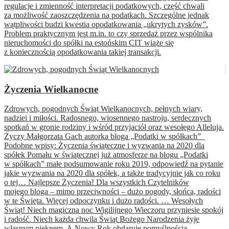
regulacje i zmienność interpretacji podatkowych, część chwali
za możliwość zaoszczędzenia na podatkach. Szczególne jednak
wątpliwości budzi kwestia opodatkowania „ukrytych zysków”.
Problem praktycznym jest m.in. to czy sprzedaż przez wspólnika
nieruchomości do spółki na estońskim CIT wiąże się
z koniecznością opodatkowania takiej transakcji.
Życzenia Wielkanocne
Zdrowych, pogodnych Świąt Wielkanocnych, pełnych wiary,
nadziei i miłości. Radosnego, wiosennego nastroju, serdecznych
spotkań w gronie rodziny i wśród przyjaciół oraz wesołego Alleluja.
Życzy Małgorzata Gach autorka bloga „Podatki w spółkach”
Podobne wpisy: Życzenia świąteczne i wyzwania na 2020 dla
spółek Pomału w świątecznej już atmosferze na blogu „Podatki
w spółkach” małe podsumowanie roku 2019, odpowiedź na pytanie
jakie wyzwania na 2020 dla spółek, a także tradycyjnie jak co roku
o tej… Najlepsze Życzenia! Dla wszystkich Czytelników
mojego bloga – mimo przeciwności – dużo pogody, słońca, radości
w te Święta. Więcej odpoczynku i dużo radości. … Wesołych
Świąt! Niech magiczna noc Wigilijnego Wieczoru przyniesie spokój
i radość. Niech każda chwila Świąt Bożego Narodzenia żyje
własnym pięknem. A Nowy Rok obdaruje pomyślnością