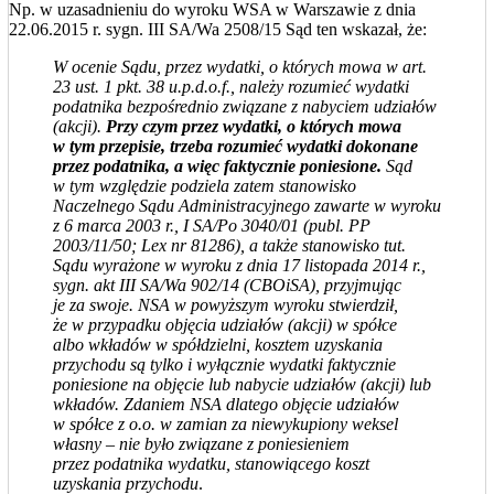
Np. w uzasadnieniu do wyroku WSA w Warszawie z dnia
22.06.2015 r. sygn. III SA/Wa 2508/15 Sąd ten wskazał, że:
W ocenie Sądu, przez wydatki, o których mowa w art.
23 ust. 1 pkt. 38 u.p.d.o.f., należy rozumieć wydatki
podatnika bezpośrednio związane z nabyciem udziałów
(akcji).
Przy czym przez wydatki, o których mowa
w tym przepisie, trzeba rozumieć wydatki dokonane
przez podatnika, a więc faktycznie poniesione.
Sąd
w tym względzie podziela zatem stanowisko
Naczelnego Sądu Administracyjnego zawarte w wyroku
z 6 marca 2003 r., I SA/Po 3040/01 (publ. PP
2003/11/50; Lex nr 81286), a także stanowisko tut.
Sądu wyrażone w wyroku z dnia 17 listopada 2014 r.,
sygn. akt III SA/Wa 902/14 (CBOiSA), przyjmując
je za swoje. NSA w powyższym wyroku stwierdził,
że w przypadku objęcia udziałów (akcji) w spółce
albo wkładów w spółdzielni, kosztem uzyskania
przychodu są tylko i wyłącznie wydatki faktycznie
poniesione na objęcie lub nabycie udziałów (akcji) lub
wkładów. Zdaniem NSA dlatego objęcie udziałów
w spółce z o.o. w zamian za niewykupiony weksel
własny – nie było związane z poniesieniem
przez podatnika wydatku, stanowiącego koszt
uzyskania przychodu
.