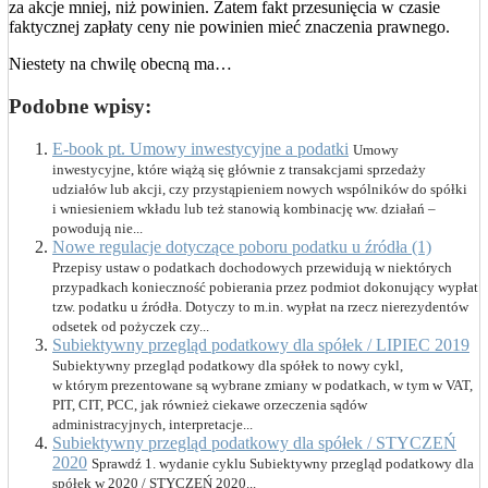
za akcje mniej, niż powinien. Zatem fakt przesunięcia w czasie
faktycznej zapłaty ceny nie powinien mieć znaczenia prawnego.
Niestety na chwilę obecną ma…
Podobne wpisy:
E-book pt. Umowy inwestycyjne a podatki
Umowy
inwestycyjne, które wiążą się głównie z transakcjami sprzedaży
udziałów lub akcji, czy przystąpieniem nowych wspólników do spółki
i wniesieniem wkładu lub też stanowią kombinację ww. działań –
powodują nie...
Nowe regulacje dotyczące poboru podatku u źródła (1)
Przepisy ustaw o podatkach dochodowych przewidują w niektórych
przypadkach konieczność pobierania przez podmiot dokonujący wypłat
tzw. podatku u źródła. Dotyczy to m.in. wypłat na rzecz nierezydentów
odsetek od pożyczek czy...
Subiektywny przegląd podatkowy dla spółek / LIPIEC 2019
Subiektywny przegląd podatkowy dla spółek to nowy cykl,
w którym prezentowane są wybrane zmiany w podatkach, w tym w VAT,
PIT, CIT, PCC, jak również ciekawe orzeczenia sądów
administracyjnych, interpretacje...
Subiektywny przegląd podatkowy dla spółek / STYCZEŃ
2020
Sprawdź 1. wydanie cyklu Subiektywny przegląd podatkowy dla
spółek w 2020 / STYCZEŃ 2020...