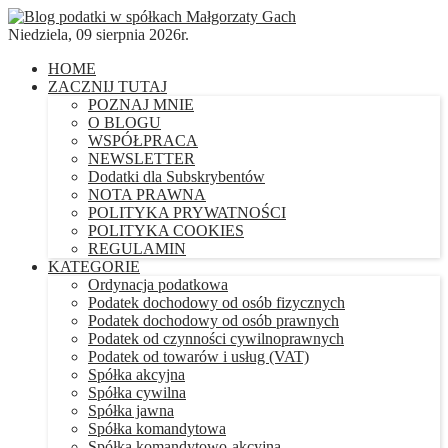
Niedziela, 09 sierpnia 2026r.
HOME
ZACZNIJ TUTAJ
POZNAJ MNIE
O BLOGU
WSPÓŁPRACA
NEWSLETTER
Dodatki dla Subskrybentów
NOTA PRAWNA
POLITYKA PRYWATNOŚCI
POLITYKA COOKIES
REGULAMIN
KATEGORIE
Ordynacja podatkowa
Podatek dochodowy od osób fizycznych
Podatek dochodowy od osób prawnych
Podatek od czynności cywilnoprawnych
Podatek od towarów i usług (VAT)
Spółka akcyjna
Spółka cywilna
Spółka jawna
Spółka komandytowa
Spółka komandytowo-akcyjna