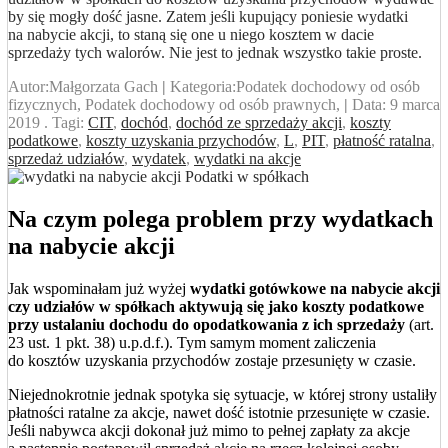
by się mogły dość jasne. Zatem jeśli kupujący poniesie wydatki
na nabycie akcji, to staną się one u niego kosztem w dacie
sprzedaży tych walorów. Nie jest to jednak wszystko takie proste.
Autor:
Małgorzata Gach
|
Kategoria:
Podatek dochodowy od osób
fizycznych, Podatek dochodowy od osób prawnych,
|
Data:
9 marca
2019
. Tagi:
CIT
,
dochód
,
dochód ze sprzedaży akcji
,
koszty
podatkowe
,
koszty uzyskania przychodów
,
L
,
PIT
,
płatność ratalna
,
sprzedaż udziałów
,
wydatek
,
wydatki na akcje
Na czym polega problem przy wydatkach
na nabycie akcji
Jak wspominałam już wyżej
wydatki gotówkowe na nabycie akcji
czy udziałów w spółkach aktywują się jako koszty podatkowe
przy ustalaniu dochodu do opodatkowania z ich sprzedaży
(art.
23 ust. 1 pkt. 38) u.p.d.f.). Tym samym moment zaliczenia
do kosztów uzyskania przychodów zostaje przesunięty w czasie.
Niejednokrotnie jednak spotyka się sytuacje, w której strony ustaliły
płatności ratalne za akcje, nawet dość istotnie przesunięte w czasie.
Jeśli nabywca akcji dokonał już mimo to pełnej zapłaty za akcje