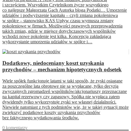
i szczęściem. Wszystkim Czytelnikom życzę wszystkiego
co najlepsze Małgorzata Gach Autorka bloga Podatki… Umorzenie
udziałów i podwyższenie kapitału – czyli zmiana pokoleniowa
w spółce – stanowisko KAS Upływ czasu wymusza zmiany
pokoleniowe w firmach. Możliwości prawnych przeprowadzenia
takich zmian, gdzie w miejsce dotychczasowych wspólników
wchodzi nowe pokolenie jest kilka. Koncepcją zakładającą
wykorzystanie umorzenia udziałów w spółce i…
Dodatkowy, niedoceniany koszt uzyskania
przychodów – mechanizm hipotetycznych odsetek
Wiele spółek funkcjonuje latami w taki sposób, że zyski osiągane
za poszczególne lata obrotowe nie są wypłacane, tylko decyzją
zwyczajnych zgromadzeń wspólników/akcjonariuszy przeznaczane
na kapitał rezerwowy czy zapasowy. Spółka nie wypłaca zatem
dywidendy tylko wykorzystuje zyski we własnej działalności.
Niewiele natomiast z tych podmiotów wie, że w takiej sytuacji może
zwiększyć podatkowe koszty uzyskania przychodów
bez faktycznego wydatkowania środków.
0 komentarzy