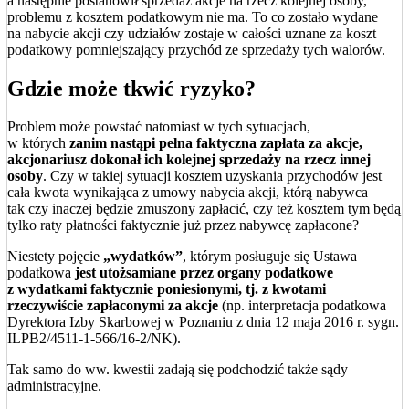
a następnie postanowił sprzedaż akcje na rzecz kolejnej osoby,
problemu z kosztem podatkowym nie ma. To co zostało wydane
na nabycie akcji czy udziałów zostaje w całości uznane za koszt
podatkowy pomniejszający przychód ze sprzedaży tych walorów.
Gdzie może tkwić ryzyko?
Problem może powstać natomiast w tych sytuacjach,
w których
zanim nastąpi pełna faktyczna zapłata za akcje,
akcjonariusz dokonał ich kolejnej sprzedaży na rzecz innej
osoby
. Czy w takiej sytuacji kosztem uzyskania przychodów jest
cała kwota wynikająca z umowy nabycia akcji, którą nabywca
tak czy inaczej będzie zmuszony zapłacić, czy też kosztem tym będą
tylko raty płatności faktycznie już przez nabywcę zapłacone?
Niestety pojęcie
„wydatków”
, którym posługuje się Ustawa
podatkowa
jest utożsamiane przez organy podatkowe
z wydatkami faktycznie poniesionymi, tj. z kwotami
rzeczywiście zapłaconymi za akcje
(np. interpretacja podatkowa
Dyrektora Izby Skarbowej w Poznaniu z dnia 12 maja 2016 r. sygn.
ILPB2/4511-1-566/16-2/NK).
Tak samo do ww. kwestii zadają się podchodzić także sądy
administracyjne.