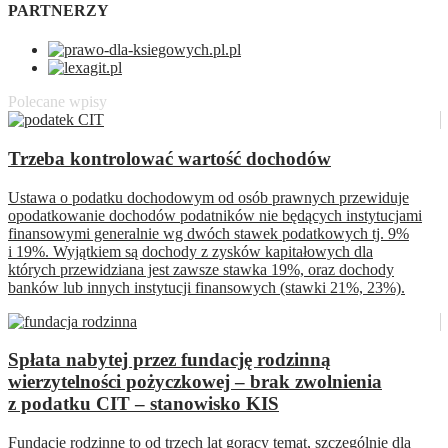
PARTNERZY
Polecane wpisy
Trzeba kontrolować wartość dochodów
Ustawa o podatku dochodowym od osób prawnych przewiduje
opodatkowanie dochodów podatników nie będących instytucjami
finansowymi generalnie wg dwóch stawek podatkowych tj. 9%
i 19%. Wyjątkiem są dochody z zysków kapitałowych dla
których przewidziana jest zawsze stawka 19%, oraz dochody
banków lub innych instytucji finansowych (stawki 21%, 23%).
Spłata nabytej przez fundację rodzinną
wierzytelności pożyczkowej – brak zwolnienia
z podatku CIT – stanowisko KIS
Fundacje rodzinne to od trzech lat gorący temat, szczególnie dla