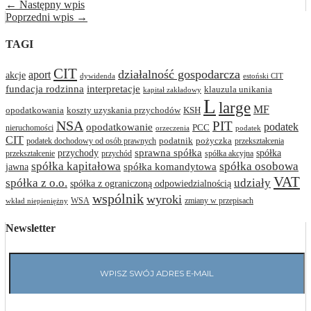
← Następny wpis
Poprzedni wpis →
TAGI
CIT
działalność gospodarcza
aport
akcje
dywidenda
estoński CIT
interpretacje
fundacja rodzinna
klauzula unikania
kapitał zakładowy
L
large
MF
opodatkowania
koszty uzyskania przychodów
KSH
NSA
PIT
podatek
opodatkowanie
PCC
nieruchomości
orzeczenia
podatek
CIT
podatnik
pożyczka
podatek dochodowy od osób prawnych
przekształcenia
przychody
sprawna spółka
spółka
przekształcenie
przychód
spółka akcyjna
spółka osobowa
spółka kapitałowa
jawna
spółka komandytowa
VAT
spółka z o.o.
udziały
spółka z ograniczoną odpowiedzialnością
wspólnik
wyroki
WSA
zmiany w przepisach
wkład niepieniężny
Newsletter