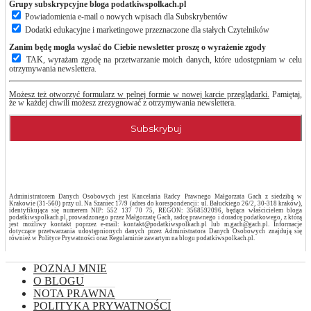
Grupy subskrypcyjne bloga podatkiwspolkach.pl
Powiadomienia e-mail o nowych wpisach dla Subskrybentów
Dodatki edukacyjne i marketingowe przeznaczone dla stałych Czytelników
Zanim będę mogła wysłać do Ciebie newsletter proszę o wyrażenie zgody
TAK, wyrażam zgodę na przetwarzanie moich danych, które udostępniam w celu
otrzymywania newslettera.
Możesz też otworzyć formularz w pełnej formie w nowej karcie przeglądarki.
Pamiętaj,
że w każdej chwili możesz zrezygnować z otrzymywania newslettera.
Administratorem Danych Osobowych jest Kancelaria Radcy Prawnego Małgorzata Gach z siedzibą w
Krakowie (31-560) przy ul. Na Szaniec 17/9 (adres do korespondencji: ul. Bałuckiego 26/2, 30-318 kraków),
identyfikująca się numerem NIP: 552 137 70 75, REGON: 3568592096, będąca właścicielem bloga
podatkiwspolkach.pl, prowadzonego przez Małgorzatę Gach, radcę prawnego i doradcę podatkowego, z którą
jest możliwy kontakt poprzez e-mail: kontakt@podatkiwspolkach.pl lub m.gach@gach.pl. Informacje
dotyczące przetwarzania udostępnionych danych przez Administratora Danych Osobowych znajdują się
również w Polityce Prywatności oraz Regulaminie zawartym na blogu podatkiwspolkach.pl.
POZNAJ MNIE
O BLOGU
NOTA PRAWNA
POLITYKA PRYWATNOŚCI