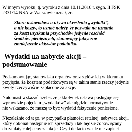
W innym wyroku, tj. wyroku z dnia 10.11.2016 r. sygn. II FSK
2331/14 NSA w Warszawie uznał, że:
Skoro ustawodawca używa określenia „wydatki”,
a nie koszty, to uznać należy, że pozwala na uznanie
za koszt uzyskania przychodów jedynie rozchód
środków pieniężnych, stanowiący faktyczne
zmniejszenie aktywów podatnika.
Wydatki na nabycie akcji –
podsumowanie
Podsumowując, stanowiska organów oraz sądów idą w kierunku
przyjęcia, że kosztem podatkowym są w takim stanie rzeczy jedynie
kwoty rzeczywiście zapłacone za akcje.
Natomiast wskazać trzeba, że jakkolwiek ustawa posługuje się
wprawdzie pojęciem „wydatków” ale nigdzie normatywnie
nie wskazano, że muszą to być wydatki faktycznie poniesione.
Niezależnie od tego, w przypadku płatności ratalnej, nabywca akcji,
który dokonał następnie ich sprzedaży i tak będzie zobowiązany
do zapłaty całej ceny za akcje. Czyli de facto wcale nie zapłaci