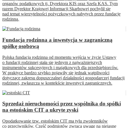
organów podatkowych tj. Dyrektora KIS oraz Szefa KAS. Tym
razem Dyrektor Krajowej Informacji Skarbowej pochylił się
nad temat wierzytelności pożyczkowych nabytych przez fundację
rodzinną.
Fundacja rodzinna a inwestycja w zagraniczną
spółkę osobową
Polska fundacja rodzinna od momentu wejścia w życie Ustawy
o fundacji rodzinnej stała się jednym z najważniejszych
instrumentów sukcesyjnych i majątkowych dla przedsiębiorców.
W praktyce bardzo szybko pojawiły się jednak wątpliwości
dotyczące zakresu dopuszczalnej działalności gospodarczej fundacji
rodzinnej, zwłaszcza w kontekście inwestycji zagranicznych.
Sprzedaż nieruchomości przez wspólnika do spółki
na estońskim CIT a ukryte zyski
Opodatkowanie tzw. estońskim CIT ma tylu zwolenników
co przeciwników. Część podmiotów zwraca uwagę na niejasne