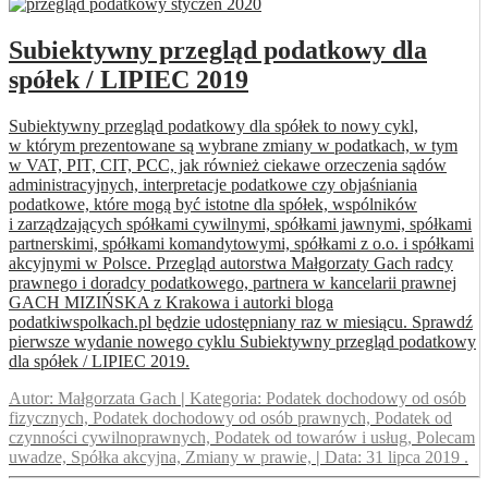
Subiektywny przegląd podatkowy dla
spółek / LIPIEC 2019
Subiektywny przegląd podatkowy dla spółek to nowy cykl,
w którym prezentowane są wybrane zmiany w podatkach, w tym
w VAT, PIT, CIT, PCC, jak również ciekawe orzeczenia sądów
administracyjnych, interpretacje podatkowe czy objaśniania
podatkowe, które mogą być istotne dla spółek, wspólników
i zarządzających spółkami cywilnymi, spółkami jawnymi, spółkami
partnerskimi, spółkami komandytowymi, spółkami z o.o. i spółkami
akcyjnymi w Polsce. Przegląd autorstwa Małgorzaty Gach radcy
prawnego i doradcy podatkowego, partnera w kancelarii prawnej
GACH MIZIŃSKA z Krakowa i autorki bloga
podatkiwspolkach.pl będzie udostępniany raz w miesiącu. Sprawdź
pierwsze wydanie nowego cyklu Subiektywny przegląd podatkowy
dla spółek / LIPIEC 2019.
Autor:
Małgorzata Gach
|
Kategoria:
Podatek dochodowy od osób
fizycznych, Podatek dochodowy od osób prawnych, Podatek od
czynności cywilnoprawnych, Podatek od towarów i usług, Polecam
uwadze, Spółka akcyjna, Zmiany w prawie,
|
Data:
31 lipca 2019
.