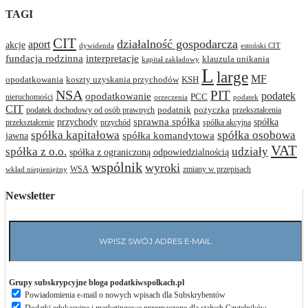
TAGI
CIT
działalność gospodarcza
aport
akcje
dywidenda
estoński CIT
interpretacje
fundacja rodzinna
klauzula unikania
kapitał zakładowy
L
large
MF
opodatkowania
koszty uzyskania przychodów
KSH
NSA
PIT
podatek
opodatkowanie
PCC
nieruchomości
orzeczenia
podatek
CIT
podatnik
pożyczka
podatek dochodowy od osób prawnych
przekształcenia
przychody
sprawna spółka
spółka
przekształcenie
przychód
spółka akcyjna
spółka osobowa
spółka kapitałowa
jawna
spółka komandytowa
VAT
spółka z o.o.
udziały
spółka z ograniczoną odpowiedzialnością
wspólnik
wyroki
WSA
zmiany w przepisach
wkład niepieniężny
Newsletter
Grupy subskrypcyjne bloga podatkiwspolkach.pl
Powiadomienia e-mail o nowych wpisach dla Subskrybentów