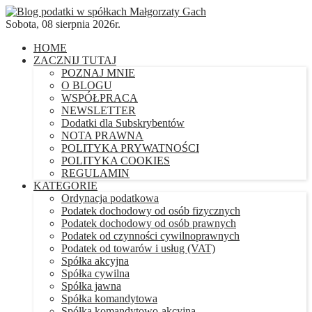
Sobota, 08 sierpnia 2026r.
HOME
ZACZNIJ TUTAJ
POZNAJ MNIE
O BLOGU
WSPÓŁPRACA
NEWSLETTER
Dodatki dla Subskrybentów
NOTA PRAWNA
POLITYKA PRYWATNOŚCI
POLITYKA COOKIES
REGULAMIN
KATEGORIE
Ordynacja podatkowa
Podatek dochodowy od osób fizycznych
Podatek dochodowy od osób prawnych
Podatek od czynności cywilnoprawnych
Podatek od towarów i usług (VAT)
Spółka akcyjna
Spółka cywilna
Spółka jawna
Spółka komandytowa
Spółka komandytowo-akcyjna