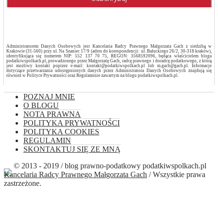
Administratorem Danych Osobowych jest Kancelaria Radcy Prawnego Małgorzata Gach z siedzibą w
Krakowie (31-560) przy ul. Na Szaniec 17/9 (adres do korespondencji: ul. Bałuckiego 26/2, 30-318 kraków),
identyfikująca się numerem NIP: 552 137 70 75, REGON: 3568592096, będąca właścicielem bloga
podatkiwspolkach.pl, prowadzonego przez Małgorzatę Gach, radcę prawnego i doradcę podatkowego, z którą
jest możliwy kontakt poprzez e-mail: kontakt@podatkiwspolkach.pl lub m.gach@gach.pl. Informacje
dotyczące przetwarzania udostępnionych danych przez Administratora Danych Osobowych znajdują się
również w Polityce Prywatności oraz Regulaminie zawartym na blogu podatkiwspolkach.pl.
POZNAJ MNIE
O BLOGU
NOTA PRAWNA
POLITYKA PRYWATNOŚCI
POLITYKA COOKIES
REGULAMIN
SKONTAKTUJ SIĘ ZE MNĄ
© 2013 - 2019 / blog prawno-podatkowy podatkiwspolkach.pl
Kancelaria Radcy Prawnego Małgorzata Gach
/ Wszystkie prawa
zastrzeżone.
Close this module