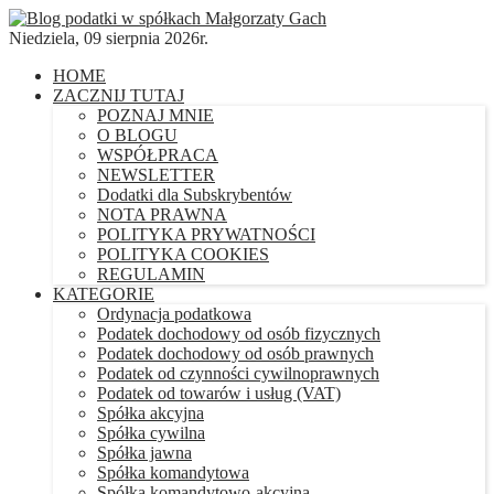
Niedziela, 09 sierpnia 2026r.
HOME
ZACZNIJ TUTAJ
POZNAJ MNIE
O BLOGU
WSPÓŁPRACA
NEWSLETTER
Dodatki dla Subskrybentów
NOTA PRAWNA
POLITYKA PRYWATNOŚCI
POLITYKA COOKIES
REGULAMIN
KATEGORIE
Ordynacja podatkowa
Podatek dochodowy od osób fizycznych
Podatek dochodowy od osób prawnych
Podatek od czynności cywilnoprawnych
Podatek od towarów i usług (VAT)
Spółka akcyjna
Spółka cywilna
Spółka jawna
Spółka komandytowa
Spółka komandytowo-akcyjna