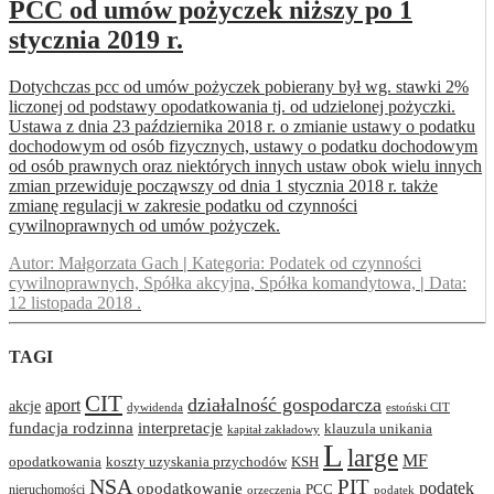
PCC od umów pożyczek niższy po 1
stycznia 2019 r.
Dotychczas pcc od umów pożyczek pobierany był wg. stawki 2%
liczonej od podstawy opodatkowania tj. od udzielonej pożyczki.
Ustawa z dnia 23 października 2018 r. o zmianie ustawy o podatku
dochodowym od osób fizycznych, ustawy o podatku dochodowym
od osób prawnych oraz niektórych innych ustaw obok wielu innych
zmian przewiduje począwszy od dnia 1 stycznia 2018 r. także
zmianę regulacji w zakresie podatku od czynności
cywilnoprawnych od umów pożyczek.
Autor:
Małgorzata Gach
|
Kategoria:
Podatek od czynności
cywilnoprawnych, Spółka akcyjna, Spółka komandytowa,
|
Data:
12 listopada 2018
.
TAGI
CIT
działalność gospodarcza
aport
akcje
dywidenda
estoński CIT
interpretacje
fundacja rodzinna
klauzula unikania
kapitał zakładowy
L
large
MF
opodatkowania
koszty uzyskania przychodów
KSH
NSA
PIT
podatek
opodatkowanie
PCC
nieruchomości
orzeczenia
podatek