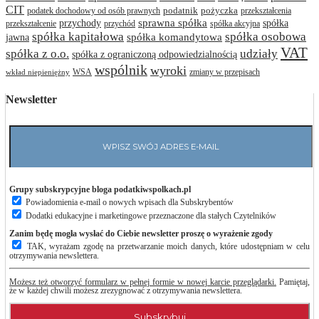
CIT
podatnik
pożyczka
podatek dochodowy od osób prawnych
przekształcenia
przychody
sprawna spółka
spółka
przekształcenie
przychód
spółka akcyjna
spółka osobowa
spółka kapitałowa
jawna
spółka komandytowa
VAT
spółka z o.o.
udziały
spółka z ograniczoną odpowiedzialnością
wspólnik
wyroki
WSA
zmiany w przepisach
wkład niepieniężny
Newsletter
Grupy subskrypcyjne bloga podatkiwspolkach.pl
Powiadomienia e-mail o nowych wpisach dla Subskrybentów
Dodatki edukacyjne i marketingowe przeznaczone dla stałych Czytelników
Zanim będę mogła wysłać do Ciebie newsletter proszę o wyrażenie zgody
TAK, wyrażam zgodę na przetwarzanie moich danych, które udostępniam w celu
otrzymywania newslettera.
Możesz też otworzyć formularz w pełnej formie w nowej karcie przeglądarki.
Pamiętaj,
że w każdej chwili możesz zrezygnować z otrzymywania newslettera.