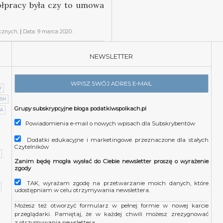
ółpracy była czy to umowa
cznych,
|
Data:
9 marca 2020
.
NEWSLETTER
Y
SH
Grupy subskrypcyjne bloga podatkiwspolkach.pl
IA
Powiadomienia e-mail o nowych wpisach dla Subskrybentów
Dodatki edukacyjne i marketingowe przeznaczone dla stałych
Czytelników
Zanim będę mogła wysłać do Ciebie newsletter proszę o wyrażenie
zgody
TAK, wyrażam zgodę na przetwarzanie moich danych, które
udostępniam w celu otrzymywania newslettera.
Możesz też otworzyć formularz w pełnej formie w nowej karcie
przeglądarki.
Pamiętaj, że w każdej chwili możesz zrezygnować
z otrzymywania newslettera.