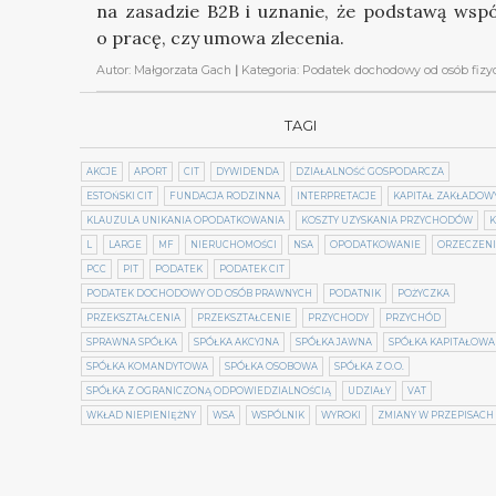
na zasadzie B2B i uznanie, że podstawą wsp
o pracę, czy umowa zlecenia.
Autor:
Małgorzata Gach
|
Kategoria:
Podatek dochodowy od osób fizy
TAGI
AKCJE
APORT
CIT
DYWIDENDA
DZIAŁALNOŚĆ GOSPODARCZA
ESTOŃSKI CIT
FUNDACJA RODZINNA
INTERPRETACJE
KAPITAŁ ZAKŁADOW
KLAUZULA UNIKANIA OPODATKOWANIA
KOSZTY UZYSKANIA PRZYCHODÓW
K
L
LARGE
MF
NIERUCHOMOŚCI
NSA
OPODATKOWANIE
ORZECZEN
PCC
PIT
PODATEK
PODATEK CIT
PODATEK DOCHODOWY OD OSÓB PRAWNYCH
PODATNIK
POŻYCZKA
PRZEKSZTAŁCENIA
PRZEKSZTAŁCENIE
PRZYCHODY
PRZYCHÓD
SPRAWNA SPÓŁKA
SPÓŁKA AKCYJNA
SPÓŁKA JAWNA
SPÓŁKA KAPITAŁOWA
SPÓŁKA KOMANDYTOWA
SPÓŁKA OSOBOWA
SPÓŁKA Z O.O.
SPÓŁKA Z OGRANICZONĄ ODPOWIEDZIALNOŚCIĄ
UDZIAŁY
VAT
WKŁAD NIEPIENIĘŻNY
WSA
WSPÓLNIK
WYROKI
ZMIANY W PRZEPISACH