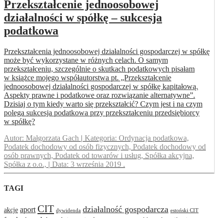
Przekształcenie jednoosobowej
działalności w spółkę – sukcesja
podatkowa
Przekształcenia jednoosobowej działalności gospodarczej w spółkę
może być wykorzystane w różnych celach. O samym
przekształceniu, szczególnie o skutkach podatkowych pisałam
w książce mojego współautorstwa pt. „Przekształcenie
jednoosobowej działalności gospodarczej w spółkę kapitałową.
Aspekty prawne i podatkowe oraz rozwiązanie alternatywne”.
Dzisiaj o tym kiedy warto się przekształcić? Czym jest i na czym
polega sukcesja podatkowa przy przekształceniu przedsiębiorcy
w spółkę?
Autor:
Małgorzata Gach
|
Kategoria:
Ordynacja podatkowa,
Podatek dochodowy od osób fizycznych, Podatek dochodowy od
osób prawnych, Podatek od towarów i usług, Spółka akcyjna,
Spółka z o.o.,
|
Data:
3 września 2019
.
TAGI
CIT
działalność gospodarcza
aport
akcje
dywidenda
estoński CIT