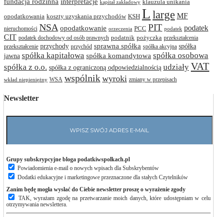
interpretacje
fundacja rodzinna
klauzula unikania
kapitał zakładowy
L
large
MF
opodatkowania
koszty uzyskania przychodów
KSH
NSA
PIT
podatek
opodatkowanie
PCC
nieruchomości
orzeczenia
podatek
CIT
podatnik
pożyczka
podatek dochodowy od osób prawnych
przekształcenia
przychody
sprawna spółka
spółka
przekształcenie
przychód
spółka akcyjna
spółka osobowa
spółka kapitałowa
jawna
spółka komandytowa
VAT
spółka z o.o.
udziały
spółka z ograniczoną odpowiedzialnością
wspólnik
wyroki
WSA
zmiany w przepisach
wkład niepieniężny
Newsletter
Grupy subskrypcyjne bloga podatkiwspolkach.pl
Powiadomienia e-mail o nowych wpisach dla Subskrybentów
Dodatki edukacyjne i marketingowe przeznaczone dla stałych Czytelników
Zanim będę mogła wysłać do Ciebie newsletter proszę o wyrażenie zgody
TAK, wyrażam zgodę na przetwarzanie moich danych, które udostępniam w celu
otrzymywania newslettera.