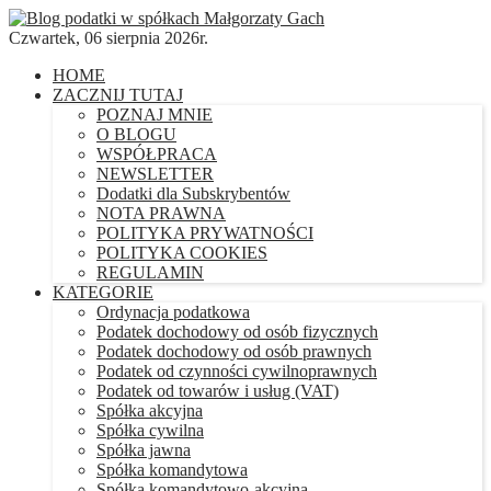
Czwartek, 06 sierpnia 2026r.
HOME
ZACZNIJ TUTAJ
POZNAJ MNIE
O BLOGU
WSPÓŁPRACA
NEWSLETTER
Dodatki dla Subskrybentów
NOTA PRAWNA
POLITYKA PRYWATNOŚCI
POLITYKA COOKIES
REGULAMIN
KATEGORIE
Ordynacja podatkowa
Podatek dochodowy od osób fizycznych
Podatek dochodowy od osób prawnych
Podatek od czynności cywilnoprawnych
Podatek od towarów i usług (VAT)
Spółka akcyjna
Spółka cywilna
Spółka jawna
Spółka komandytowa
Spółka komandytowo-akcyjna