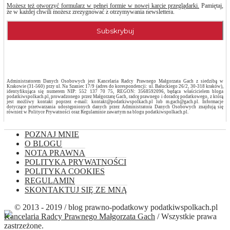
Możesz też otworzyć formularz w pełnej formie w nowej karcie przeglądarki.
Pamiętaj,
że w każdej chwili możesz zrezygnować z otrzymywania newslettera.
Administratorem Danych Osobowych jest Kancelaria Radcy Prawnego Małgorzata Gach z siedzibą w
Krakowie (31-560) przy ul. Na Szaniec 17/9 (adres do korespondencji: ul. Bałuckiego 26/2, 30-318 kraków),
identyfikująca się numerem NIP: 552 137 70 75, REGON: 3568592096, będąca właścicielem bloga
podatkiwspolkach.pl, prowadzonego przez Małgorzatę Gach, radcę prawnego i doradcę podatkowego, z którą
jest możliwy kontakt poprzez e-mail: kontakt@podatkiwspolkach.pl lub m.gach@gach.pl. Informacje
dotyczące przetwarzania udostępnionych danych przez Administratora Danych Osobowych znajdują się
również w Polityce Prywatności oraz Regulaminie zawartym na blogu podatkiwspolkach.pl.
POZNAJ MNIE
O BLOGU
NOTA PRAWNA
POLITYKA PRYWATNOŚCI
POLITYKA COOKIES
REGULAMIN
SKONTAKTUJ SIĘ ZE MNĄ
© 2013 - 2019 / blog prawno-podatkowy podatkiwspolkach.pl
Kancelaria Radcy Prawnego Małgorzata Gach
/ Wszystkie prawa
zastrzeżone.