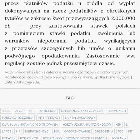
przez płatników podatku u źródła od wypłat
dokonywanych na rzecz podatników z określonych
tytułów w zakresie kwot przewyższających 2.000.000
zł. – przy zastosowaniu stawek polskich
z pominięciem stawki podatku, zwolnienia lub
warunków niepobrania podatku, wynikających
z przepisów szczególnych lub umów o unikaniu
podwójnego opodatkowania. Zastosowanie ww.
regulacji zostało jednak przesunięte w czasie.
Autor:
Małgorzata Gach
|
Kategoria:
Podatek dochodowy od osób fizycznych,
Podatek dochodowy od osób prawnych, Spółka jawna, Spółka komandytowa,
|
Data:
28 stycznia 2020
.
TAGI
AKCJE
APORT
CIT
DYWIDENDA
DZIAŁALNOŚĆ GOSPODARCZA
ESTOŃSKI CIT
FUNDACJA RODZINNA
INTERPRETACJE
KAPITAŁ ZAKŁADOWY
KLAUZULA UNIKANIA OPODATKOWANIA
KOSZTY UZYSKANIA PRZYCHODÓW
KSH
L
LARGE
MF
NIERUCHOMOŚCI
NSA
OPODATKOWANIE
ORZECZENIA
PCC
PIT
PODATEK
PODATEK CIT
PODATEK DOCHODOWY OD OSÓB PRAWNYCH
PODATNIK