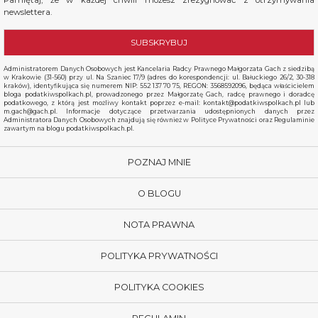
Pamiętaj, że w każdej chwili możesz zrezygnować z otrzymywania
newslettera.
Administratorem Danych Osobowych jest Kancelaria Radcy Prawnego Małgorzata Gach z siedzibą
w Krakowie (31-560) przy ul. Na Szaniec 17/9 (adres do korespondencji: ul. Bałuckiego 26/2, 30-318
kraków), identyfikująca się numerem NIP: 552 137 70 75, REGON: 3568592096, będąca właścicielem
bloga podatkiwspolkach.pl, prowadzonego przez Małgorzatę Gach, radcę prawnego i doradcę
podatkowego, z którą jest możliwy kontakt poprzez e-mail: kontakt@podatkiwspolkach.pl lub
m.gach@gach.pl. Informacje dotyczące przetwarzania udostępnionych danych przez
Administratora Danych Osobowych znajdują się również w Polityce Prywatności oraz Regulaminie
zawartym na blogu podatkiwspolkach.pl.
POZNAJ MNIE
O BLOGU
NOTA PRAWNA
POLITYKA PRYWATNOŚCI
POLITYKA COOKIES