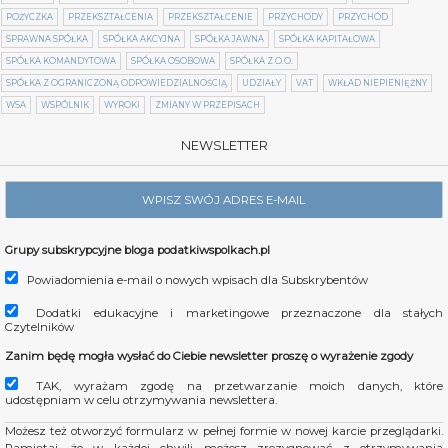
POŻYCZKA
PRZEKSZTAŁCENIA
PRZEKSZTAŁCENIE
PRZYCHODY
PRZYCHÓD
SPRAWNA SPÓŁKA
SPÓŁKA AKCYJNA
SPÓŁKA JAWNA
SPÓŁKA KAPITAŁOWA
SPÓŁKA KOMANDYTOWA
SPÓŁKA OSOBOWA
SPÓŁKA Z O.O.
SPÓŁKA Z OGRANICZONĄ ODPOWIEDZIALNOŚCIĄ
UDZIAŁY
VAT
WKŁAD NIEPIENIĘŻNY
WSA
WSPÓLNIK
WYROKI
ZMIANY W PRZEPISACH
NEWSLETTER
Grupy subskrypcyjne bloga podatkiwspolkach.pl
Powiadomienia e-mail o nowych wpisach dla Subskrybentów
Dodatki edukacyjne i marketingowe przeznaczone dla stałych
Czytelników
Zanim będę mogła wysłać do Ciebie newsletter proszę o wyrażenie zgody
TAK, wyrażam zgodę na przetwarzanie moich danych, które
udostępniam w celu otrzymywania newslettera.
Możesz też otworzyć formularz w pełnej formie w nowej karcie przeglądarki.