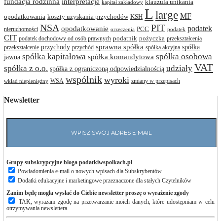
interpretacje
fundacja rodzinna
klauzula unikania
kapitał zakładowy
L
large
MF
opodatkowania
koszty uzyskania przychodów
KSH
NSA
PIT
podatek
opodatkowanie
PCC
nieruchomości
orzeczenia
podatek
CIT
podatnik
pożyczka
podatek dochodowy od osób prawnych
przekształcenia
przychody
sprawna spółka
spółka
przekształcenie
przychód
spółka akcyjna
spółka osobowa
spółka kapitałowa
jawna
spółka komandytowa
VAT
spółka z o.o.
udziały
spółka z ograniczoną odpowiedzialnością
wspólnik
wyroki
WSA
zmiany w przepisach
wkład niepieniężny
Newsletter
Grupy subskrypcyjne bloga podatkiwspolkach.pl
Powiadomienia e-mail o nowych wpisach dla Subskrybentów
Dodatki edukacyjne i marketingowe przeznaczone dla stałych Czytelników
Zanim będę mogła wysłać do Ciebie newsletter proszę o wyrażenie zgody
TAK, wyrażam zgodę na przetwarzanie moich danych, które udostępniam w celu
otrzymywania newslettera.