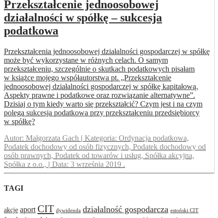
Przekształcenie jednoosobowej
działalności w spółkę – sukcesja
podatkowa
Przekształcenia jednoosobowej działalności gospodarczej w spółkę
może być wykorzystane w różnych celach. O samym
przekształceniu, szczególnie o skutkach podatkowych pisałam
w książce mojego współautorstwa pt. „Przekształcenie
jednoosobowej działalności gospodarczej w spółkę kapitałową.
Aspekty prawne i podatkowe oraz rozwiązanie alternatywne”.
Dzisiaj o tym kiedy warto się przekształcić? Czym jest i na czym
polega sukcesja podatkowa przy przekształceniu przedsiębiorcy
w spółkę?
Autor:
Małgorzata Gach
|
Kategoria:
Ordynacja podatkowa,
Podatek dochodowy od osób fizycznych, Podatek dochodowy od
osób prawnych, Podatek od towarów i usług, Spółka akcyjna,
Spółka z o.o.,
|
Data:
3 września 2019
.
TAGI
CIT
działalność gospodarcza
aport
akcje
dywidenda
estoński CIT