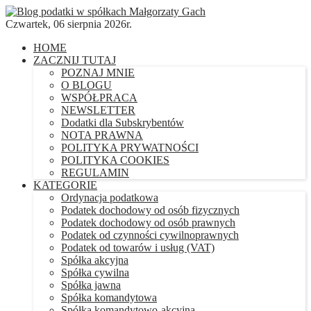
Czwartek, 06 sierpnia 2026r.
HOME
ZACZNIJ TUTAJ
POZNAJ MNIE
O BLOGU
WSPÓŁPRACA
NEWSLETTER
Dodatki dla Subskrybentów
NOTA PRAWNA
POLITYKA PRYWATNOŚCI
POLITYKA COOKIES
REGULAMIN
KATEGORIE
Ordynacja podatkowa
Podatek dochodowy od osób fizycznych
Podatek dochodowy od osób prawnych
Podatek od czynności cywilnoprawnych
Podatek od towarów i usług (VAT)
Spółka akcyjna
Spółka cywilna
Spółka jawna
Spółka komandytowa
Spółka komandytowo-akcyjna