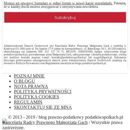
Możesz też otworzyć formularz w pełnej formie w nowej karcie przeglądarki.
Pamiętaj,
że w każdej chwili możesz zrezygnować z otrzymywania newslettera.
Administratorem Danych Osobowych jest Kancelaria Radcy Prawnego Małgorzata Gach z siedzibą w
Krakowie (31-560) przy ul. Na Szaniec 17/9 (adres do korespondencji: ul. Bałuckiego 26/2, 30-318 kraków),
identyfikująca się numerem NIP: 552 137 70 75, REGON: 3568592096, będąca właścicielem bloga
podatkiwspolkach.pl, prowadzonego przez Małgorzatę Gach, radcę prawnego i doradcę podatkowego, z którą
jest możliwy kontakt poprzez e-mail: kontakt@podatkiwspolkach.pl lub m.gach@gach.pl. Informacje
dotyczące przetwarzania udostępnionych danych przez Administratora Danych Osobowych znajdują się
również w Polityce Prywatności oraz Regulaminie zawartym na blogu podatkiwspolkach.pl.
POZNAJ MNIE
O BLOGU
NOTA PRAWNA
POLITYKA PRYWATNOŚCI
POLITYKA COOKIES
REGULAMIN
SKONTAKTUJ SIĘ ZE MNĄ
© 2013 - 2019 / blog prawno-podatkowy podatkiwspolkach.pl
Kancelaria Radcy Prawnego Małgorzata Gach
/ Wszystkie prawa
zastrzeżone.