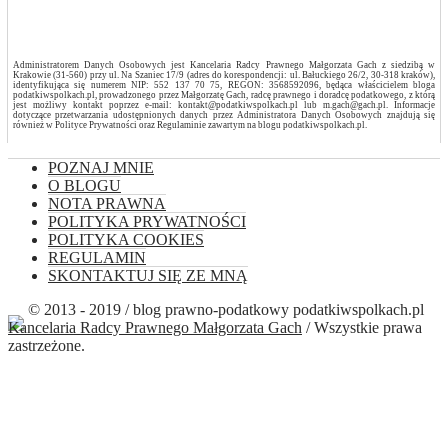
Administratorem Danych Osobowych jest Kancelaria Radcy Prawnego Małgorzata Gach z siedzibą w
Krakowie (31-560) przy ul. Na Szaniec 17/9 (adres do korespondencji: ul. Bałuckiego 26/2, 30-318 kraków),
identyfikująca się numerem NIP: 552 137 70 75, REGON: 3568592096, będąca właścicielem bloga
podatkiwspolkach.pl, prowadzonego przez Małgorzatę Gach, radcę prawnego i doradcę podatkowego, z którą
jest możliwy kontakt poprzez e-mail: kontakt@podatkiwspolkach.pl lub m.gach@gach.pl. Informacje
dotyczące przetwarzania udostępnionych danych przez Administratora Danych Osobowych znajdują się
również w Polityce Prywatności oraz Regulaminie zawartym na blogu podatkiwspolkach.pl.
POZNAJ MNIE
O BLOGU
NOTA PRAWNA
POLITYKA PRYWATNOŚCI
POLITYKA COOKIES
REGULAMIN
SKONTAKTUJ SIĘ ZE MNĄ
© 2013 - 2019 / blog prawno-podatkowy podatkiwspolkach.pl
Kancelaria Radcy Prawnego Małgorzata Gach
/ Wszystkie prawa
zastrzeżone.
Close this module