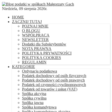
Niedziela, 09 sierpnia 2026r.
HOME
ZACZNIJ TUTAJ
POZNAJ MNIE
O BLOGU
WSPÓŁPRACA
NEWSLETTER
Dodatki dla Subskrybentów
NOTA PRAWNA
POLITYKA PRYWATNOŚCI
POLITYKA COOKIES
REGULAMIN
KATEGORIE
Ordynacja podatkowa
Podatek dochodowy od osób fizycznych
Podatek dochodowy od osób prawnych
Podatek od czynności cywilnoprawnych
Podatek od towarów i usług (VAT)
Spółka akcyjna
Spółka cywilna
Spółka jawna
Spółka komandytowa
Spółka komandytowo-akcyjna