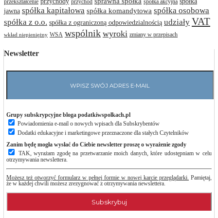
przychody
sprawna spółka
spółka
przekształcenie
przychód
spółka akcyjna
spółka osobowa
spółka kapitałowa
jawna
spółka komandytowa
VAT
spółka z o.o.
udziały
spółka z ograniczoną odpowiedzialnością
wspólnik
wyroki
WSA
zmiany w przepisach
wkład niepieniężny
Newsletter
Grupy subskrypcyjne bloga podatkiwspolkach.pl
Powiadomienia e-mail o nowych wpisach dla Subskrybentów
Dodatki edukacyjne i marketingowe przeznaczone dla stałych Czytelników
Zanim będę mogła wysłać do Ciebie newsletter proszę o wyrażenie zgody
TAK, wyrażam zgodę na przetwarzanie moich danych, które udostępniam w celu
otrzymywania newslettera.
Możesz też otworzyć formularz w pełnej formie w nowej karcie przeglądarki.
Pamiętaj,
że w każdej chwili możesz zrezygnować z otrzymywania newslettera.