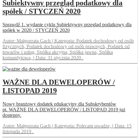
Subiektywny przegląd podatkowy dla
spółek / STYCZEŃ 2020
Sprawdź 1. wydanie cyklu Subiektywny przegląd podatkowy dla
spółek w 2020 / STYCZEŃ 2020
Autor:
Małgorzata Gach
|
Kategoria:
Podatek dochodowy od osób
fizycznych, Podatek dochodowy od osób prawnych, Podatek od
towarów i usług, Spółka akcyjna, Spółka jawna, Spółka
komandytowa,
|
Data:
31 stycznia 2020
.
WAŻNE DLA DEWELOPERÓW /
LISTOPAD 2019
Nowy branżowy dodatek edukacyjny dla Subskrybentów
pt. WAŻNE DLA DEWELOPERÓW / LISTOPAD 2019 już
dostępny.
Autor:
Małgorzata Gach
|
Kategoria:
Polecam uwadze,
|
Data:
15
listopada 2019
.