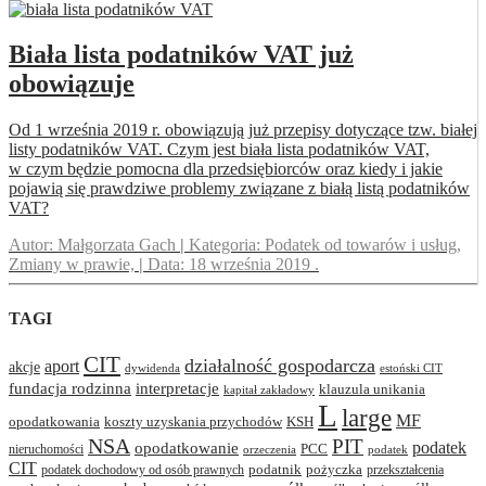
Biała lista podatników VAT już
obowiązuje
Od 1 września 2019 r. obowiązują już przepisy dotyczące tzw. białej
listy podatników VAT. Czym jest biała lista podatników VAT,
w czym będzie pomocna dla przedsiębiorców oraz kiedy i jakie
pojawią się prawdziwe problemy związane z białą listą podatników
VAT?
Autor:
Małgorzata Gach
|
Kategoria:
Podatek od towarów i usług,
Zmiany w prawie,
|
Data:
18 września 2019
.
TAGI
CIT
działalność gospodarcza
aport
akcje
dywidenda
estoński CIT
interpretacje
fundacja rodzinna
klauzula unikania
kapitał zakładowy
L
large
MF
opodatkowania
koszty uzyskania przychodów
KSH
NSA
PIT
podatek
opodatkowanie
PCC
nieruchomości
orzeczenia
podatek
CIT
podatnik
pożyczka
podatek dochodowy od osób prawnych
przekształcenia