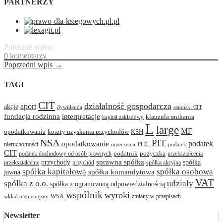
PARTNERZY
Polecane wpisy
0 komentarzy
Poprzedni wpis →
TAGI
CIT
działalność gospodarcza
aport
akcje
dywidenda
estoński CIT
interpretacje
fundacja rodzinna
klauzula unikania
kapitał zakładowy
L
large
MF
opodatkowania
koszty uzyskania przychodów
KSH
NSA
PIT
podatek
opodatkowanie
PCC
nieruchomości
orzeczenia
podatek
CIT
podatnik
pożyczka
podatek dochodowy od osób prawnych
przekształcenia
przychody
sprawna spółka
spółka
przekształcenie
przychód
spółka akcyjna
spółka osobowa
spółka kapitałowa
jawna
spółka komandytowa
VAT
spółka z o.o.
udziały
spółka z ograniczoną odpowiedzialnością
wspólnik
wyroki
WSA
zmiany w przepisach
wkład niepieniężny
Newsletter