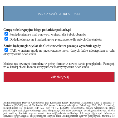
Grupy subskrypcyjne bloga podatkiwspolkach.pl
Powiadomienia e-mail o nowych wpisach dla Subskrybentów
Dodatki edukacyjne i marketingowe przeznaczone dla stałych Czytelników
Zanim będę mogła wysłać do Ciebie newsletter proszę o wyrażenie zgody
TAK, wyrażam zgodę na przetwarzanie moich danych, które udostępniam w celu
otrzymywania newslettera.
Możesz też otworzyć formularz w pełnej formie w nowej karcie przeglądarki.
Pamiętaj,
że w każdej chwili możesz zrezygnować z otrzymywania newslettera.
Administratorem Danych Osobowych jest Kancelaria Radcy Prawnego Małgorzata Gach z siedzibą w
Krakowie (31-560) przy ul. Na Szaniec 17/9 (adres do korespondencji: ul. Bałuckiego 26/2, 30-318 kraków),
identyfikująca się numerem NIP: 552 137 70 75, REGON: 3568592096, będąca właścicielem bloga
podatkiwspolkach.pl, prowadzonego przez Małgorzatę Gach, radcę prawnego i doradcę podatkowego, z którą
jest możliwy kontakt poprzez e-mail: kontakt@podatkiwspolkach.pl lub m.gach@gach.pl. Informacje
dotyczące przetwarzania udostępnionych danych przez Administratora Danych Osobowych znajdują się