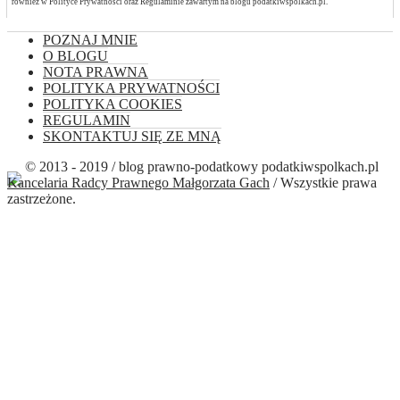
również w Polityce Prywatności oraz Regulaminie zawartym na blogu podatkiwspolkach.pl.
POZNAJ MNIE
O BLOGU
NOTA PRAWNA
POLITYKA PRYWATNOŚCI
POLITYKA COOKIES
REGULAMIN
SKONTAKTUJ SIĘ ZE MNĄ
© 2013 - 2019 / blog prawno-podatkowy podatkiwspolkach.pl
Kancelaria Radcy Prawnego Małgorzata Gach
/ Wszystkie prawa
zastrzeżone.
Close this module