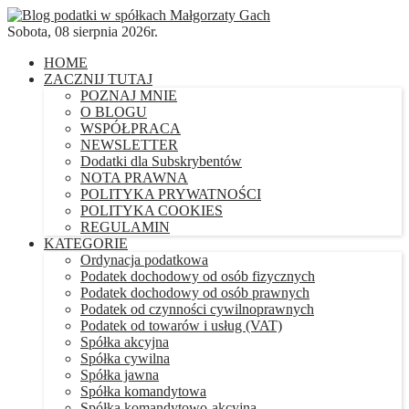
Sobota, 08 sierpnia 2026r.
HOME
ZACZNIJ TUTAJ
POZNAJ MNIE
O BLOGU
WSPÓŁPRACA
NEWSLETTER
Dodatki dla Subskrybentów
NOTA PRAWNA
POLITYKA PRYWATNOŚCI
POLITYKA COOKIES
REGULAMIN
KATEGORIE
Ordynacja podatkowa
Podatek dochodowy od osób fizycznych
Podatek dochodowy od osób prawnych
Podatek od czynności cywilnoprawnych
Podatek od towarów i usług (VAT)
Spółka akcyjna
Spółka cywilna
Spółka jawna
Spółka komandytowa
Spółka komandytowo-akcyjna