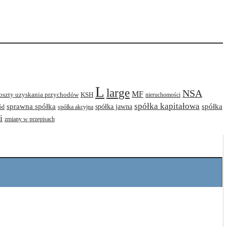
L
large
NSA
MF
oszty uzyskania przychodów
KSH
nieruchomości
spółka kapitałowa
sprawna spółka
spółka jawna
spółka
ód
spółka akcyjna
i
zmiany w przepisach