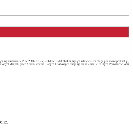
ująca się numerem NIP: 552 137 70 75, REGON: 3568592096, będąca właścicielem bloga podatkiwspolkach.pl,
ępnionych danych przez Administratora Danych Osobowych znajdują się również w Polityce Prywatności oraz
żone.