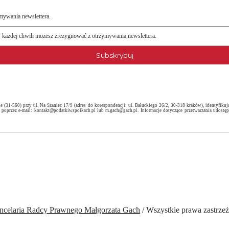
mywania newslettera.
w każdej chwili możesz zrezygnować z otrzymywania newslettera.
(31-560) przy ul. Na Szaniec 17/9 (adres do korespondencji: ul. Bałuckiego 26/2, 30-318 kraków), identyfik
 poprzez e-mail: kontakt@podatkiwspolkach.pl lub m.gach@gach.pl. Informacje dotyczące przetwarzania udost
ncelaria Radcy Prawnego Małgorzata Gach
/ Wszystkie prawa zastrze