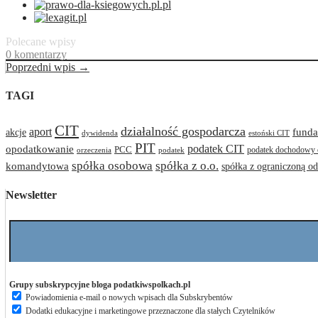
Polecane wpisy
0 komentarzy
Poprzedni wpis →
TAGI
CIT
działalność gospodarcza
aport
akcje
funda
dywidenda
estoński CIT
PIT
podatek CIT
opodatkowanie
PCC
podatek dochodowy 
orzeczenia
podatek
spółka osobowa
spółka z o.o.
komandytowa
spółka z ograniczoną o
Newsletter
Grupy subskrypcyjne bloga podatkiwspolkach.pl
Powiadomienia e-mail o nowych wpisach dla Subskrybentów
Dodatki edukacyjne i marketingowe przeznaczone dla stałych Czytelników