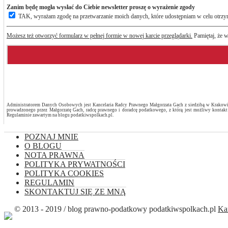
Zanim będę mogła wysłać do Ciebie newsletter proszę o wyrażenie zgody
TAK, wyrażam zgodę na przetwarzanie moich danych, które udostępniam w celu otrzy
Możesz też otworzyć formularz w pełnej formie w nowej karcie przeglądarki.
Pamiętaj, że 
Administratorem Danych Osobowych jest Kancelaria Radcy Prawnego Małgorzata Gach z siedzibą w Krakowie 
prowadzonego przez Małgorzatę Gach, radcę prawnego i doradcę podatkowego, z którą jest możliwy kontakt
Regulaminie zawartym na blogu podatkiwspolkach.pl.
POZNAJ MNIE
O BLOGU
NOTA PRAWNA
POLITYKA PRYWATNOŚCI
POLITYKA COOKIES
REGULAMIN
SKONTAKTUJ SIĘ ZE MNĄ
© 2013 - 2019 / blog prawno-podatkowy podatkiwspolkach.pl
Ka