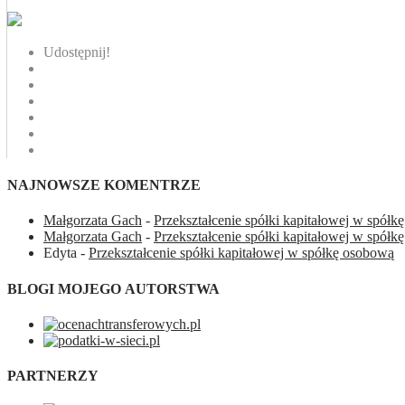
Udostępnij!
NAJNOWSZE KOMENTRZE
Małgorzata Gach
-
Przekształcenie spółki kapitałowej w spół
Małgorzata Gach
-
Przekształcenie spółki kapitałowej w spół
Edyta
-
Przekształcenie spółki kapitałowej w spółkę osobową
BLOGI MOJEGO AUTORSTWA
PARTNERZY