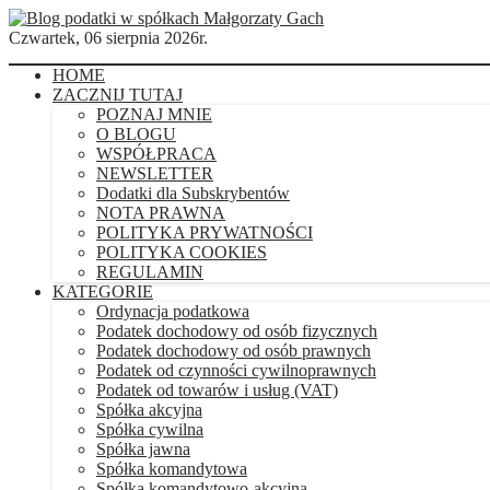
Czwartek, 06 sierpnia 2026r.
HOME
ZACZNIJ TUTAJ
POZNAJ MNIE
O BLOGU
WSPÓŁPRACA
NEWSLETTER
Dodatki dla Subskrybentów
NOTA PRAWNA
POLITYKA PRYWATNOŚCI
POLITYKA COOKIES
REGULAMIN
KATEGORIE
Ordynacja podatkowa
Podatek dochodowy od osób fizycznych
Podatek dochodowy od osób prawnych
Podatek od czynności cywilnoprawnych
Podatek od towarów i usług (VAT)
Spółka akcyjna
Spółka cywilna
Spółka jawna
Spółka komandytowa
Spółka komandytowo-akcyjna