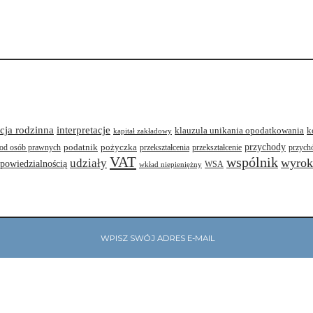
interpretacje
cja rodzinna
klauzula unikania opodatkowania
k
kapitał zakładowy
przychody
podatnik
pożyczka
od osób prawnych
przekształcenia
przekształcenie
przych
VAT
wspólnik
wyrok
udziały
dpowiedzialnością
WSA
wkład niepieniężny