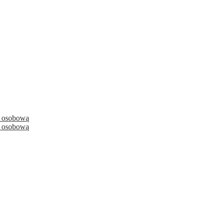
kę osobową
kę osobową