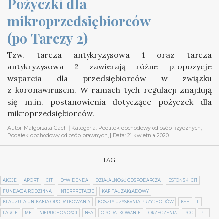
Pożyczki dla 
mikroprzedsiębiorców 
(po Tarczy 2)
Tzw. tarcza antykryzysowa 1 oraz tarcza
antykryzysowa 2 zawierają różne propozycje
wsparcia dla przedsiębiorców w związku
z koronawirusem. W ramach tych regulacji znajdują
się m.in. postanowienia dotyczące pożyczek dla
mikroprzedsiębiorców.
Autor:
Małgorzata Gach
|
Kategoria:
Podatek dochodowy od osób fizycznych,
Podatek dochodowy od osób prawnych,
|
Data:
21 kwietnia 2020
.
TAGI
AKCJE
APORT
CIT
DYWIDENDA
DZIAŁALNOŚĆ GOSPODARCZA
ESTOŃSKI CIT
FUNDACJA RODZINNA
INTERPRETACJE
KAPITAŁ ZAKŁADOWY
KLAUZULA UNIKANIA OPODATKOWANIA
KOSZTY UZYSKANIA PRZYCHODÓW
KSH
L
LARGE
MF
NIERUCHOMOŚCI
NSA
OPODATKOWANIE
ORZECZENIA
PCC
PIT