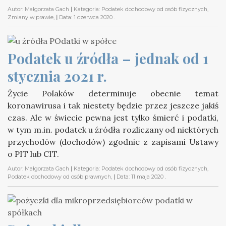
Autor:
Małgorzata Gach
|
Kategoria:
Podatek dochodowy od osób fizycznych,
Zmiany w prawie,
|
Data:
1 czerwca 2020
.
Podatek u źródła – jednak od 1 
stycznia 2021 r.
Życie Polaków determinuje obecnie temat
koronawirusa i tak niestety będzie przez jeszcze jakiś
czas. Ale w świecie pewna jest tylko śmierć i podatki,
w tym m.in. podatek u źródła rozliczany od niektórych
przychodów (dochodów) zgodnie z zapisami Ustawy
o PIT lub CIT.
Autor:
Małgorzata Gach
|
Kategoria:
Podatek dochodowy od osób fizycznych,
Podatek dochodowy od osób prawnych,
|
Data:
11 maja 2020
.