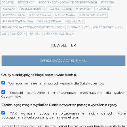
PODATEK
PODATEK CIT
PODATEK DOCHODOWY OD OSÓB PRAWNYCH
PODATNIK
POŻYCZKA
PRZEKSZTAŁCENIA
PRZEKSZTAŁCENIE
PRZYCHODY
PRZYCHÓD
SPRAWNA SPÓŁKA
SPÓŁKA AKCYJNA
SPÓŁKA JAWNA
SPÓŁKA KAPITAŁOWA
SPÓŁKA KOMANDYTOWA
SPÓŁKA OSOBOWA
SPÓŁKA Z O.O.
SPÓŁKA Z OGRANICZONĄ ODPOWIEDZIALNOŚCIĄ
UDZIAŁY
VAT
WKŁAD NIEPIENIĘŻNY
WSA
WSPÓLNIK
WYROKI
ZMIANY W PRZEPISACH
NEWSLETTER
Grupy subskrypcyjne bloga podatkiwspolkach.pl
Powiadomienia e-mail o nowych wpisach dla Subskrybentów
Dodatki edukacyjne i marketingowe przeznaczone dla stałych
Czytelników
Zanim będę mogła wysłać do Ciebie newsletter proszę o wyrażenie zgody
TAK, wyrażam zgodę na przetwarzanie moich danych, które
udostępniam w celu otrzymywania newslettera.
Możesz też otworzyć formularz w pełnej formie w nowej karcie przeglądarki.