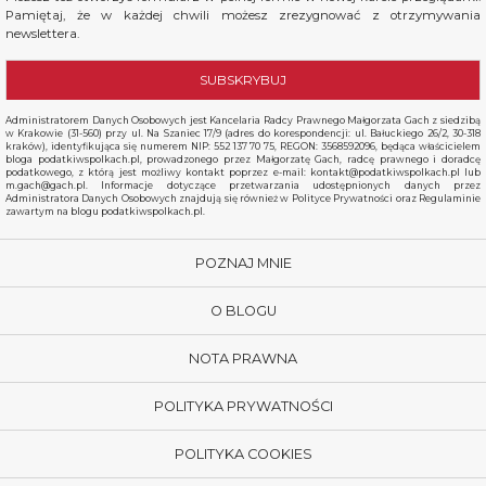
Pamiętaj, że w każdej chwili możesz zrezygnować z otrzymywania
newslettera.
Administratorem Danych Osobowych jest Kancelaria Radcy Prawnego Małgorzata Gach z siedzibą
w Krakowie (31-560) przy ul. Na Szaniec 17/9 (adres do korespondencji: ul. Bałuckiego 26/2, 30-318
kraków), identyfikująca się numerem NIP: 552 137 70 75, REGON: 3568592096, będąca właścicielem
bloga podatkiwspolkach.pl, prowadzonego przez Małgorzatę Gach, radcę prawnego i doradcę
podatkowego, z którą jest możliwy kontakt poprzez e-mail: kontakt@podatkiwspolkach.pl lub
m.gach@gach.pl. Informacje dotyczące przetwarzania udostępnionych danych przez
Administratora Danych Osobowych znajdują się również w Polityce Prywatności oraz Regulaminie
zawartym na blogu podatkiwspolkach.pl.
POZNAJ MNIE
O BLOGU
NOTA PRAWNA
POLITYKA PRYWATNOŚCI
POLITYKA COOKIES