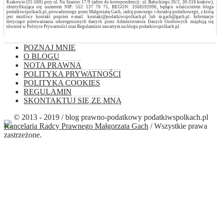
Krakowie (31-560) przy ul. Na Szaniec 17/9 (adres do korespondencji: ul. Bałuckiego 26/2, 30-318 kraków),
identyfikująca się numerem NIP: 552 137 70 75, REGON: 3568592096, będąca właścicielem bloga
podatkiwspolkach.pl, prowadzonego przez Małgorzatę Gach, radcę prawnego i doradcę podatkowego, z którą
jest możliwy kontakt poprzez e-mail: kontakt@podatkiwspolkach.pl lub m.gach@gach.pl. Informacje
dotyczące przetwarzania udostępnionych danych przez Administratora Danych Osobowych znajdują się
również w Polityce Prywatności oraz Regulaminie zawartym na blogu podatkiwspolkach.pl.
POZNAJ MNIE
O BLOGU
NOTA PRAWNA
POLITYKA PRYWATNOŚCI
POLITYKA COOKIES
REGULAMIN
SKONTAKTUJ SIĘ ZE MNĄ
© 2013 - 2019 / blog prawno-podatkowy podatkiwspolkach.pl
Kancelaria Radcy Prawnego Małgorzata Gach
/ Wszystkie prawa
zastrzeżone.
Close this module