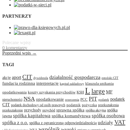
PARTNERZY
Polecane wpisy
0 komentarzy
Poprzedni wpis →
TAGI
CIT
działalność gospodarcza
aport
akcje
dywidenda
estoński CIT
interpretacje
fundacja rodzinna
klauzula unikania
kapitał zakładowy
L
large
MF
opodatkowania
koszty uzyskania przychodów
KSH
NSA
PIT
podatek
opodatkowanie
PCC
nieruchomości
orzeczenia
podatek
CIT
podatnik
pożyczka
podatek dochodowy od osób prawnych
przekształcenia
przychody
sprawna spółka
spółka
przekształcenie
przychód
spółka akcyjna
spółka osobowa
spółka kapitałowa
jawna
spółka komandytowa
VAT
spółka z o.o.
udziały
spółka z ograniczoną odpowiedzialnością
wspólnik
wyroki
WSA
zmiany w przepisach