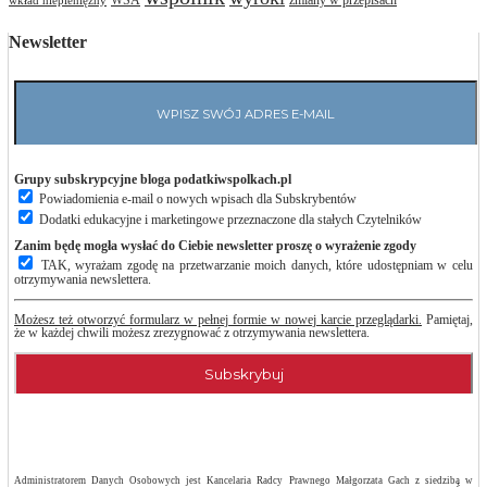
wkład niepieniężny
Newsletter
Grupy subskrypcyjne bloga podatkiwspolkach.pl
Powiadomienia e-mail o nowych wpisach dla Subskrybentów
Dodatki edukacyjne i marketingowe przeznaczone dla stałych Czytelników
Zanim będę mogła wysłać do Ciebie newsletter proszę o wyrażenie zgody
TAK, wyrażam zgodę na przetwarzanie moich danych, które udostępniam w celu
otrzymywania newslettera.
Możesz też otworzyć formularz w pełnej formie w nowej karcie przeglądarki.
Pamiętaj,
że w każdej chwili możesz zrezygnować z otrzymywania newslettera.
Administratorem Danych Osobowych jest Kancelaria Radcy Prawnego Małgorzata Gach z siedzibą w