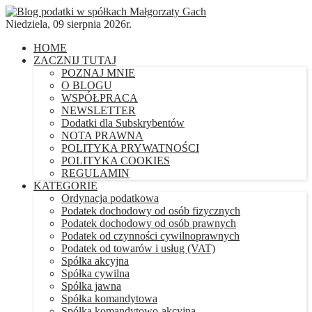
Niedziela, 09 sierpnia 2026r.
HOME
ZACZNIJ TUTAJ
POZNAJ MNIE
O BLOGU
WSPÓŁPRACA
NEWSLETTER
Dodatki dla Subskrybentów
NOTA PRAWNA
POLITYKA PRYWATNOŚCI
POLITYKA COOKIES
REGULAMIN
KATEGORIE
Ordynacja podatkowa
Podatek dochodowy od osób fizycznych
Podatek dochodowy od osób prawnych
Podatek od czynności cywilnoprawnych
Podatek od towarów i usług (VAT)
Spółka akcyjna
Spółka cywilna
Spółka jawna
Spółka komandytowa
Spółka komandytowo-akcyjna