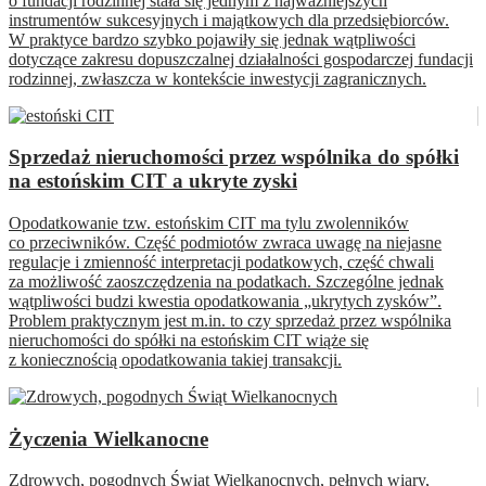
o fundacji rodzinnej stała się jednym z najważniejszych
instrumentów sukcesyjnych i majątkowych dla przedsiębiorców.
W praktyce bardzo szybko pojawiły się jednak wątpliwości
dotyczące zakresu dopuszczalnej działalności gospodarczej fundacji
rodzinnej, zwłaszcza w kontekście inwestycji zagranicznych.
Sprzedaż nieruchomości przez wspólnika do spółki
na estońskim CIT a ukryte zyski
Opodatkowanie tzw. estońskim CIT ma tylu zwolenników
co przeciwników. Część podmiotów zwraca uwagę na niejasne
regulacje i zmienność interpretacji podatkowych, część chwali
za możliwość zaoszczędzenia na podatkach. Szczególne jednak
wątpliwości budzi kwestia opodatkowania „ukrytych zysków”.
Problem praktycznym jest m.in. to czy sprzedaż przez wspólnika
nieruchomości do spółki na estońskim CIT wiąże się
z koniecznością opodatkowania takiej transakcji.
Życzenia Wielkanocne
Zdrowych, pogodnych Świąt Wielkanocnych, pełnych wiary,