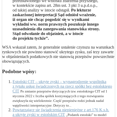
przedstawionego we wniosku zdarzenia przyszłego,
w kontekście zapisu art. 28m ust. 3 pkt 3 u.p.d.o.p.,
od takiej analizy w istocie odstąpił.
Po lekturze
zaskarżonej interpretacji Sąd odniósł wrażenie,
iż organ nie chcąc pogodzić się w wynikami
wykładni ww. norm prawnych poszukuje innego
uzasadnienia dla zanegowania stanowiska strony.
Stąd odwołanie do objaśnień, a w istocie
do projektu tychże”.
WSA wskazał zatem, że generalnie ustalenie czynszu na warunkach
rynkowych nie powinno stanowić ukrytego zysku, zaś tezy zawarte
w objaśnieniach podatkowych nie stanowią przepisów powszechnie
obowiązujących.
Podobne wpisy:
Estoński CIT – ukryte zyski – wynagrodzenie wspólnika
z tytułu usług świadczonych na rzecz spółki bez estońskiego
CIT
Po zmianie przepisów dotyczących tzw. estońskiego CIT od 1
stycznia 2022 r. liczba spółek korzystających z tego rozwiązania
zwiększyła się wielokrotnie. Część przepisów rodzi jednak nadal
wątpliwości interpretacyjne. Dotyczy to...
Powtarzające się świadczenia niepieniężne z art.176 K.s.h.
a ukryte zyski w estońskim CIT
„Podatek estoński” to model