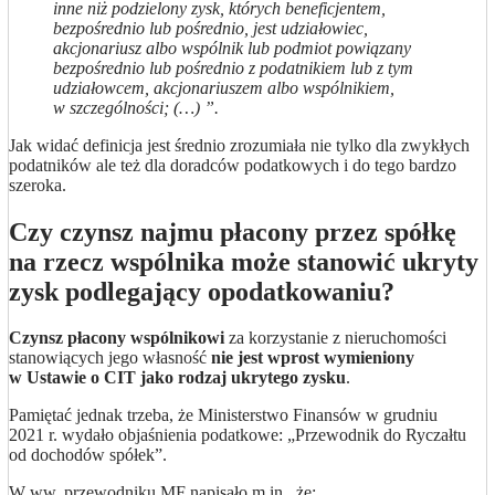
inne niż podzielony zysk, których beneficjentem,
bezpośrednio lub pośrednio, jest udziałowiec,
akcjonariusz albo wspólnik lub podmiot powiązany
bezpośrednio lub pośrednio z podatnikiem lub z tym
udziałowcem, akcjonariuszem albo wspólnikiem,
w szczególności; (…) ”.
Jak widać definicja jest średnio zrozumiała nie tylko dla zwykłych
podatników ale też dla doradców podatkowych i do tego bardzo
szeroka.
Czy czynsz najmu płacony przez spółkę
na rzecz wspólnika może stanowić ukryty
zysk podlegający opodatkowaniu?
Czynsz płacony wspólnikowi
za korzystanie z nieruchomości
stanowiących jego własność
nie jest wprost wymieniony
w Ustawie o CIT jako rodzaj ukrytego zysku
.
Pamiętać jednak trzeba, że Ministerstwo Finansów w grudniu
2021 r. wydało objaśnienia podatkowe: „Przewodnik do Ryczałtu
od dochodów spółek”.
W ww. przewodniku MF napisało m.in., że: