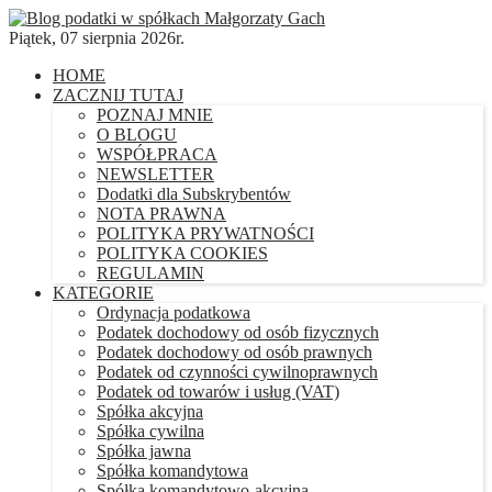
Piątek, 07 sierpnia 2026r.
HOME
ZACZNIJ TUTAJ
POZNAJ MNIE
O BLOGU
WSPÓŁPRACA
NEWSLETTER
Dodatki dla Subskrybentów
NOTA PRAWNA
POLITYKA PRYWATNOŚCI
POLITYKA COOKIES
REGULAMIN
KATEGORIE
Ordynacja podatkowa
Podatek dochodowy od osób fizycznych
Podatek dochodowy od osób prawnych
Podatek od czynności cywilnoprawnych
Podatek od towarów i usług (VAT)
Spółka akcyjna
Spółka cywilna
Spółka jawna
Spółka komandytowa
Spółka komandytowo-akcyjna