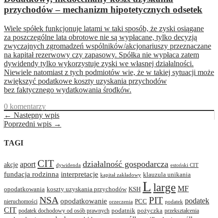
przychodów – mechanizm hipotetycznych odsetek
Wiele spółek funkcjonuje latami w taki sposób, że zyski osiągane
za poszczególne lata obrotowe nie są wypłacane, tylko decyzją
zwyczajnych zgromadzeń wspólników/akcjonariuszy przeznaczane
na kapitał rezerwowy czy zapasowy. Spółka nie wypłaca zatem
dywidendy tylko wykorzystuje zyski we własnej działalności.
Niewiele natomiast z tych podmiotów wie, że w takiej sytuacji może
zwiększyć podatkowe koszty uzyskania przychodów
bez faktycznego wydatkowania środków.
0 komentarzy
← Następny wpis
Poprzedni wpis →
TAGI
CIT
działalność gospodarcza
aport
akcje
dywidenda
estoński CIT
interpretacje
fundacja rodzinna
klauzula unikania
kapitał zakładowy
L
large
MF
opodatkowania
koszty uzyskania przychodów
KSH
NSA
PIT
podatek
opodatkowanie
PCC
nieruchomości
orzeczenia
podatek
CIT
podatnik
pożyczka
podatek dochodowy od osób prawnych
przekształcenia