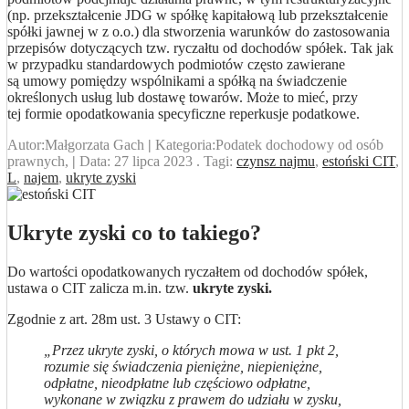
(np. przekształcenie JDG w spółkę kapitałową lub przekształcenie
spółki jawnej w z o.o.) dla stworzenia warunków do zastosowania
przepisów dotyczących tzw. ryczałtu od dochodów spółek. Tak jak
w przypadku standardowych podmiotów często zawierane
są umowy pomiędzy wspólnikami a spółką na świadczenie
określonych usług lub dostawę towarów. Może to mieć, przy
tej formie opodatkowania specyficzne reperkusje podatkowe.
Autor:
Małgorzata Gach
|
Kategoria:
Podatek dochodowy od osób
prawnych,
|
Data:
27 lipca 2023
. Tagi:
czynsz najmu
,
estoński CIT
,
L
,
najem
,
ukryte zyski
Ukryte zyski co to takiego?
Do wartości opodatkowanych ryczałtem od dochodów spółek,
ustawa o CIT zalicza m.in. tzw.
ukryte zyski.
Zgodnie z art. 28m ust. 3 Ustawy o CIT:
„Przez ukryte zyski, o których mowa w ust. 1 pkt 2,
rozumie się świadczenia pieniężne, niepieniężne,
odpłatne, nieodpłatne lub częściowo odpłatne,
wykonane w związku z prawem do udziału w zysku,