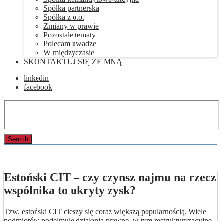
Spółka partnerska
Spółka z o.o.
Zmiany w prawie
Pozostałe tematy
Polecam uwadze
W międzyczasie
SKONTAKTUJ SIĘ ZE MNĄ
linkedin
facebook
Estoński CIT – czy czynsz najmu na rzecz
wspólnika to ukryty zysk?
Tzw. estoński CIT cieszy się coraz większą popularnością. Wiele
podmiotów podejmuje działania prawne, w tym restrukturyzacyjne