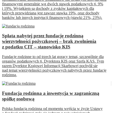
finansowymi generalnie wg dwóch stawek podatkowych tj. 9%
i 19%. Wyjątkiem są dochody z zysków kapitałowych dla
których przewidziana jest zawsze stawka 19%, oraz dochody
banków lub innych instytucji finansowych (stawki 21%, 23%).
Spłata nabytej przez fundację rodzinną
wierzytelności pożyczkowej – brak zwolnienia
z podatku CIT – stanowisko KIS
Fundacje rodzinne to od trzech lat gorący temat, szczególnie dla
organów podatkowych tj. Dyrektora KIS oraz Szefa KAS. Tym
razem Dyrektor Krajowej Informacji Skarbowej pochylił się
nad temat wierzytelności pożyczkowych nabytych przez fundację
rodzinną.
Fundacja rodzinna a inwestycja w zagraniczną
spółkę osobową
Polska fundacja rodzinna od momentu wejścia w życie Ustawy