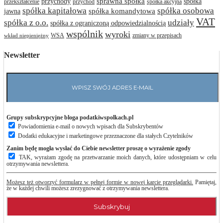
przychody
sprawna spółka
spółka
przekształcenie
przychód
spółka akcyjna
spółka osobowa
spółka kapitałowa
jawna
spółka komandytowa
VAT
spółka z o.o.
udziały
spółka z ograniczoną odpowiedzialnością
wspólnik
wyroki
WSA
zmiany w przepisach
wkład niepieniężny
Newsletter
Grupy subskrypcyjne bloga podatkiwspolkach.pl
Powiadomienia e-mail o nowych wpisach dla Subskrybentów
Dodatki edukacyjne i marketingowe przeznaczone dla stałych Czytelników
Zanim będę mogła wysłać do Ciebie newsletter proszę o wyrażenie zgody
TAK, wyrażam zgodę na przetwarzanie moich danych, które udostępniam w celu
otrzymywania newslettera.
Możesz też otworzyć formularz w pełnej formie w nowej karcie przeglądarki.
Pamiętaj,
że w każdej chwili możesz zrezygnować z otrzymywania newslettera.