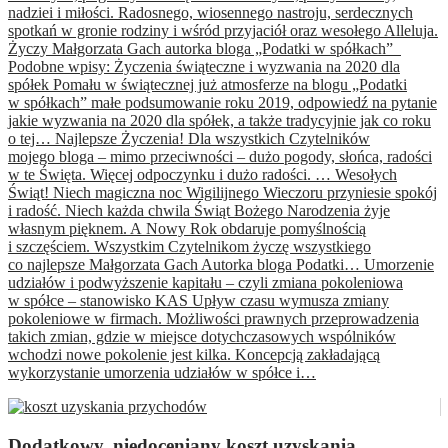
nadziei i miłości. Radosnego, wiosennego nastroju, serdecznych
spotkań w gronie rodziny i wśród przyjaciół oraz wesołego Alleluja.
Życzy Małgorzata Gach autorka bloga „Podatki w spółkach”
Podobne wpisy: Życzenia świąteczne i wyzwania na 2020 dla
spółek Pomału w świątecznej już atmosferze na blogu „Podatki
w spółkach” małe podsumowanie roku 2019, odpowiedź na pytanie
jakie wyzwania na 2020 dla spółek, a także tradycyjnie jak co roku
o tej… Najlepsze Życzenia! Dla wszystkich Czytelników
mojego bloga – mimo przeciwności – dużo pogody, słońca, radości
w te Święta. Więcej odpoczynku i dużo radości. … Wesołych
Świąt! Niech magiczna noc Wigilijnego Wieczoru przyniesie spokój
i radość. Niech każda chwila Świąt Bożego Narodzenia żyje
własnym pięknem. A Nowy Rok obdaruje pomyślnością
i szczęściem. Wszystkim Czytelnikom życzę wszystkiego
co najlepsze Małgorzata Gach Autorka bloga Podatki… Umorzenie
udziałów i podwyższenie kapitału – czyli zmiana pokoleniowa
w spółce – stanowisko KAS Upływ czasu wymusza zmiany
pokoleniowe w firmach. Możliwości prawnych przeprowadzenia
takich zmian, gdzie w miejsce dotychczasowych wspólników
wchodzi nowe pokolenie jest kilka. Koncepcją zakładającą
wykorzystanie umorzenia udziałów w spółce i…
Dodatkowy, niedoceniany koszt uzyskania