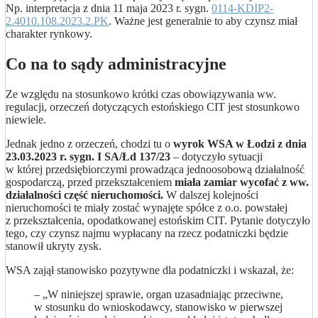
Np. interpretacja z dnia 11 maja 2023 r. sygn.
0114-KDIP2-
2.4010.108.2023.2.PK
. Ważne jest generalnie to aby czynsz miał
charakter rynkowy.
Co na to sądy administracyjne
Ze względu na stosunkowo krótki czas obowiązywania ww.
regulacji, orzeczeń dotyczących estońskiego CIT jest stosunkowo
niewiele.
Jednak jedno z orzeczeń, chodzi tu o
wyrok WSA w Łodzi z dnia
23.03.2023 r. sygn.
I SA/Łd 137/23
– dotyczyło sytuacji
w której przedsiębiorczymi prowadząca jednoosobową działalność
gospodarczą, przed przekształceniem
miała zamiar wycofać z ww.
działalności część nieruchomości.
W dalszej kolejności
nieruchomości te miały zostać wynajęte spółce z o.o. powstałej
z przekształcenia, opodatkowanej estońskim CIT. Pytanie dotyczyło
tego, czy czynsz najmu wypłacany na rzecz podatniczki będzie
stanowił ukryty zysk.
WSA zajął stanowisko pozytywne dla podatniczki i wskazał, że:
– „W niniejszej sprawie, organ uzasadniając przeciwne,
w stosunku do wnioskodawcy, stanowisko w pierwszej