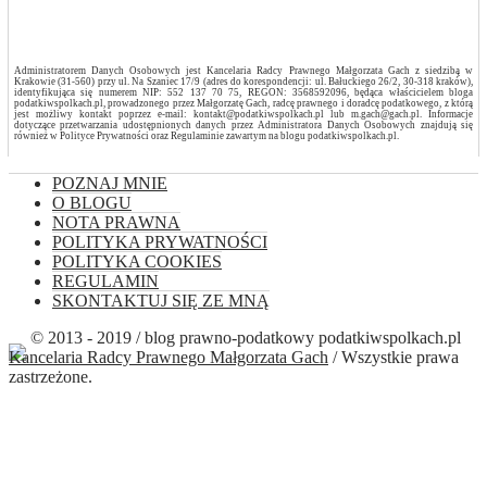
Administratorem Danych Osobowych jest Kancelaria Radcy Prawnego Małgorzata Gach z siedzibą w
Krakowie (31-560) przy ul. Na Szaniec 17/9 (adres do korespondencji: ul. Bałuckiego 26/2, 30-318 kraków),
identyfikująca się numerem NIP: 552 137 70 75, REGON: 3568592096, będąca właścicielem bloga
podatkiwspolkach.pl, prowadzonego przez Małgorzatę Gach, radcę prawnego i doradcę podatkowego, z którą
jest możliwy kontakt poprzez e-mail: kontakt@podatkiwspolkach.pl lub m.gach@gach.pl. Informacje
dotyczące przetwarzania udostępnionych danych przez Administratora Danych Osobowych znajdują się
również w Polityce Prywatności oraz Regulaminie zawartym na blogu podatkiwspolkach.pl.
POZNAJ MNIE
O BLOGU
NOTA PRAWNA
POLITYKA PRYWATNOŚCI
POLITYKA COOKIES
REGULAMIN
SKONTAKTUJ SIĘ ZE MNĄ
© 2013 - 2019 / blog prawno-podatkowy podatkiwspolkach.pl
Kancelaria Radcy Prawnego Małgorzata Gach
/ Wszystkie prawa
zastrzeżone.
Close this module