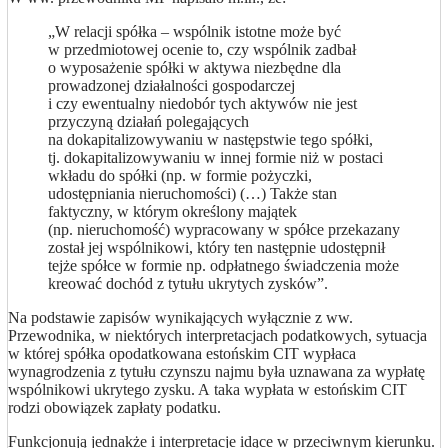
„W relacji spółka – wspólnik istotne może być
w przedmiotowej ocenie to, czy wspólnik zadbał
o wyposażenie spółki w aktywa niezbędne dla
prowadzonej działalności gospodarczej
i czy ewentualny niedobór tych aktywów nie jest
przyczyną działań polegających
na dokapitalizowywaniu w następstwie tego spółki,
tj. dokapitalizowywaniu w innej formie niż w postaci
wkładu do spółki (np. w formie pożyczki,
udostępniania nieruchomości) (…) Także stan
faktyczny, w którym określony majątek
(np. nieruchomość) wypracowany w spółce przekazany
został jej wspólnikowi, który ten następnie udostępnił
tejże spółce w formie np. odpłatnego świadczenia może
kreować dochód z tytułu ukrytych zysków”.
Na podstawie zapisów wynikających wyłącznie z ww.
Przewodnika, w niektórych interpretacjach podatkowych, sytuacja
w której spółka opodatkowana estońskim CIT wypłaca
wynagrodzenia z tytułu czynszu najmu była uznawana za wypłatę
wspólnikowi ukrytego zysku. A taka wypłata w estońskim CIT
rodzi obowiązek zapłaty podatku.
Funkcjonują jednakże i interpretacje idące w przeciwnym kierunku.