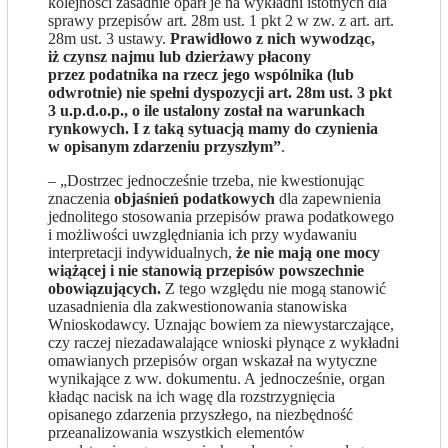
kolejności zasadnie oparł je na wykładni istotnych dla
sprawy przepisów art. 28m ust. 1 pkt 2 w zw. z art. art.
28m ust. 3 ustawy.
Prawidłowo z nich wywodząc,
iż czynsz najmu lub dzierżawy płacony
przez podatnika na rzecz jego wspólnika (lub
odwrotnie) nie spełni dyspozycji art. 28m ust. 3 pkt
3 u.p.d.o.p., o ile ustalony został na warunkach
rynkowych. I z taką sytuacją mamy do czynienia
w opisanym zdarzeniu przyszłym”
.
– „Dostrzec jednocześnie trzeba, nie kwestionując
znaczenia
objaśnień podatkowych
dla zapewnienia
jednolitego stosowania przepisów prawa podatkowego
i możliwości uwzględniania ich przy wydawaniu
interpretacji indywidualnych,
że nie mają one mocy
wiążącej i nie stanowią przepisów powszechnie
obowiązujących.
Z tego względu nie mogą stanowić
uzasadnienia dla zakwestionowania stanowiska
Wnioskodawcy. Uznając bowiem za niewystarczające,
czy raczej niezadawalające wnioski płynące z wykładni
omawianych przepisów organ wskazał na wytyczne
wynikające z ww. dokumentu. A jednocześnie, organ
kładąc nacisk na ich wagę dla rozstrzygnięcia
opisanego zdarzenia przyszłego, na niezbędność
przeanalizowania wszystkich elementów