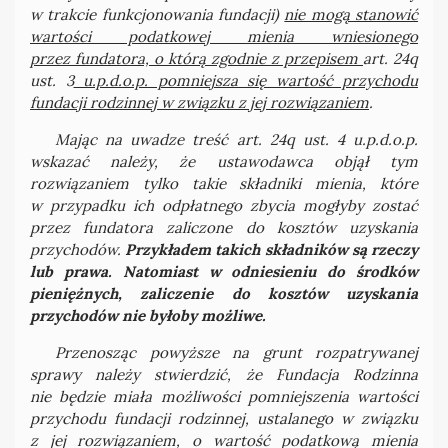
w trakcie funkcjonowania fundacji)
nie mogą stanowić
wartości podatkowej mienia wniesionego
przez fundatora, o którą zgodnie z przepisem
art. 24q
ust. 3
u.p.d.o.p. pomniejsza się wartość przychodu
fundacji rodzinnej w związku z jej rozwiązaniem
.
Mając na uwadze treść art. 24q ust. 4 u.p.d.o.p.
wskazać należy, że ustawodawca objął tym
rozwiązaniem tylko takie składniki mienia, które
w przypadku ich odpłatnego zbycia mogłyby zostać
przez fundatora zaliczone do kosztów uzyskania
przychodów.
Przykładem takich składników są rzeczy
lub prawa. Natomiast w odniesieniu do środków
pieniężnych, zaliczenie do kosztów uzyskania
przychodów nie byłoby możliwe.
Przenosząc powyższe na grunt rozpatrywanej
sprawy należy stwierdzić, że Fundacja Rodzinna
nie będzie miała możliwości pomniejszenia wartości
przychodu fundacji rodzinnej, ustalanego w związku
z jej rozwiązaniem, o wartość podatkową mienia