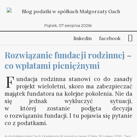
Piątek, 07 sierpnia 2026r.
linkedin
facebook
Rozwiązanie fundacji rodzinnej – 
co wpłatami pieniężnymi
F
undacja rodzinna stanowi co do zasady
projekt wieloletni, skoro ma zabezpieczać
majątek fundatora na kolejne pokolenia. Nie da
się jednak wykluczyć sytuacji,
w której zostanie podjęta decyzja
o rozwiązaniu fundacji. I tu pojawia się pytanie
co z podatkami.
Autor:
Małgorzata Gach
|
Kategoria:
W międzyczasie,
|
Data:
26 lutego 2026
. Tagi: