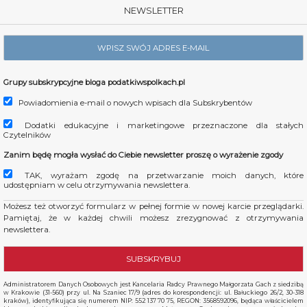
NEWSLETTER
Grupy subskrypcyjne bloga podatkiwspolkach.pl
Powiadomienia e-mail o nowych wpisach dla Subskrybentów
Dodatki edukacyjne i marketingowe przeznaczone dla stałych
Czytelników
Zanim będę mogła wysłać do Ciebie newsletter proszę o wyrażenie zgody
TAK, wyrażam zgodę na przetwarzanie moich danych, które
udostępniam w celu otrzymywania newslettera.
Możesz też otworzyć formularz w pełnej formie w nowej karcie przeglądarki.
Pamiętaj, że w każdej chwili możesz zrezygnować z otrzymywania
newslettera.
Administratorem Danych Osobowych jest Kancelaria Radcy Prawnego Małgorzata Gach z siedzibą
w Krakowie (31-560) przy ul. Na Szaniec 17/9 (adres do korespondencji: ul. Bałuckiego 26/2, 30-318
kraków), identyfikująca się numerem NIP: 552 137 70 75, REGON: 3568592096, będąca właścicielem