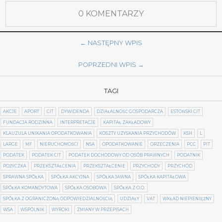
0 KOMENTARZY
← NASTĘPNY WPIS
POPRZEDNI WPIS →
TAGI
AKCJE
APORT
CIT
DYWIDENDA
DZIAŁALNOŚĆ GOSPODARCZA
ESTOŃSKI CIT
FUNDACJA RODZINNA
INTERPRETACJE
KAPITAŁ ZAKŁADOWY
KLAUZULA UNIKANIA OPODATKOWANIA
KOSZTY UZYSKANIA PRZYCHODÓW
KSH
L
LARGE
MF
NIERUCHOMOŚCI
NSA
OPODATKOWANIE
ORZECZENIA
PCC
PIT
PODATEK
PODATEK CIT
PODATEK DOCHODOWY OD OSÓB PRAWNYCH
PODATNIK
POŻYCZKA
PRZEKSZTAŁCENIA
PRZEKSZTAŁCENIE
PRZYCHODY
PRZYCHÓD
SPRAWNA SPÓŁKA
SPÓŁKA AKCYJNA
SPÓŁKA JAWNA
SPÓŁKA KAPITAŁOWA
SPÓŁKA KOMANDYTOWA
SPÓŁKA OSOBOWA
SPÓŁKA Z O.O.
SPÓŁKA Z OGRANICZONĄ ODPOWIEDZIALNOŚCIĄ
UDZIAŁY
VAT
WKŁAD NIEPIENIĘŻNY
WSA
WSPÓLNIK
WYROKI
ZMIANY W PRZEPISACH