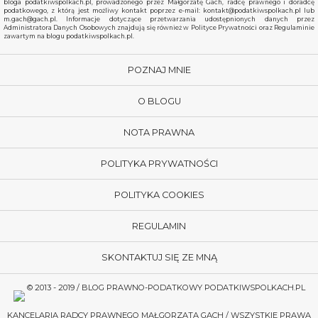
bloga podatkiwspolkach.pl, prowadzonego przez Małgorzatę Gach, radcę prawnego i doradcę
podatkowego, z którą jest możliwy kontakt poprzez e-mail: kontakt@podatkiwspolkach.pl lub
m.gach@gach.pl. Informacje dotyczące przetwarzania udostępnionych danych przez
Administratora Danych Osobowych znajdują się również w Polityce Prywatności oraz Regulaminie
zawartym na blogu podatkiwspolkach.pl.
POZNAJ MNIE
O BLOGU
NOTA PRAWNA
POLITYKA PRYWATNOŚCI
POLITYKA COOKIES
REGULAMIN
SKONTAKTUJ SIĘ ZE MNĄ
© 2013 - 2019 / BLOG PRAWNO-PODATKOWY PODATKIWSPOLKACH.PL
KANCELARIA RADCY PRAWNEGO MAŁGORZATA GACH
/ WSZYSTKIE PRAWA