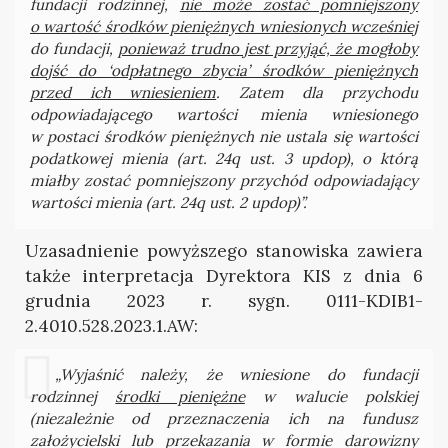
fundacji rodzinnej,
nie może zostać pomniejszony
o wartość środków pieniężnych wniesionych wcześniej
do fundacji,
ponieważ trudno jest przyjąć, że mogłoby
dojść do ‘odpłatnego zbycia’ środków pieniężnych
przed ich wniesieniem
. Zatem dla przychodu
odpowiadającego wartości mienia wniesionego
w postaci środków pieniężnych nie ustala się wartości
podatkowej mienia (art. 24q ust. 3 updop), o którą
miałby zostać pomniejszony przychód odpowiadający
wartości mienia (art. 24q ust. 2 updop)”.
Uzasadnienie powyższego stanowiska zawiera
także interpretacja Dyrektora KIS z dnia 6
grudnia 2023 r. sygn. 0111-KDIB1-
2.4010.528.2023.1.AW:
„Wyjaśnić należy, że wniesione do fundacji
rodzinnej
środki pieniężne
w walucie polskiej
(niezależnie od przeznaczenia ich na fundusz
założycielski lub przekazania w formie darowizny