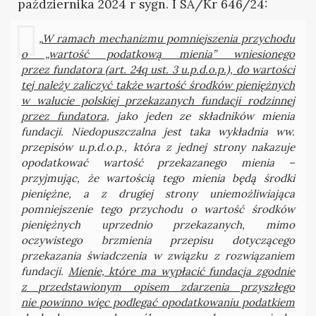
października 2024 r sygn. I SA/Kr 646/24:
„
W ramach mechanizmu pomniejszenia przychodu
o „wartość podatkową mienia” wniesionego
przez fundatora (art. 24q ust. 3 u.p.d.o.p.), do wartości
tej należy zaliczyć także wartość środków pieniężnych
w walucie polskiej przekazanych fundacji rodzinnej
przez fundatora
, jako jeden ze składników mienia
fundacji. Niedopuszczalna jest taka wykładnia ww.
przepisów u.p.d.o.p., która z jednej strony nakazuje
opodatkować wartość przekazanego mienia –
przyjmując, że wartością tego mienia będą środki
pieniężne, a z drugiej strony uniemożliwiająca
pomniejszenie tego przychodu o wartość środków
pieniężnych uprzednio przekazanych, mimo
oczywistego brzmienia przepisu dotyczącego
przekazania świadczenia w związku z rozwiązaniem
fundacji.
Mienie, które ma wypłacić fundacja zgodnie
z przedstawionym opisem zdarzenia przyszłego
nie powinno więc podlegać opodatkowaniu podatkiem