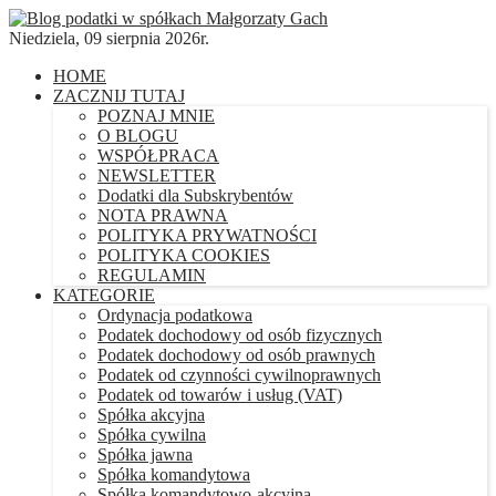
Niedziela, 09 sierpnia 2026r.
HOME
ZACZNIJ TUTAJ
POZNAJ MNIE
O BLOGU
WSPÓŁPRACA
NEWSLETTER
Dodatki dla Subskrybentów
NOTA PRAWNA
POLITYKA PRYWATNOŚCI
POLITYKA COOKIES
REGULAMIN
KATEGORIE
Ordynacja podatkowa
Podatek dochodowy od osób fizycznych
Podatek dochodowy od osób prawnych
Podatek od czynności cywilnoprawnych
Podatek od towarów i usług (VAT)
Spółka akcyjna
Spółka cywilna
Spółka jawna
Spółka komandytowa
Spółka komandytowo-akcyjna