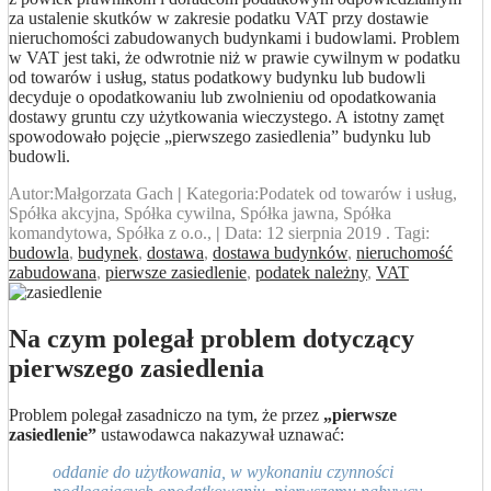
za ustalenie skutków w zakresie podatku VAT przy dostawie
nieruchomości zabudowanych budynkami i budowlami. Problem
w VAT jest taki, że odwrotnie niż w prawie cywilnym w podatku
od towarów i usług, status podatkowy budynku lub budowli
decyduje o opodatkowaniu lub zwolnieniu od opodatkowania
dostawy gruntu czy użytkowania wieczystego. A istotny zamęt
spowodowało pojęcie „pierwszego zasiedlenia” budynku lub
budowli.
Autor:
Małgorzata Gach
|
Kategoria:
Podatek od towarów i usług,
Spółka akcyjna, Spółka cywilna, Spółka jawna, Spółka
komandytowa, Spółka z o.o.,
|
Data:
12 sierpnia 2019
. Tagi:
budowla
,
budynek
,
dostawa
,
dostawa budynków
,
nieruchomość
zabudowana
,
pierwsze zasiedlenie
,
podatek należny
,
VAT
Na czym polegał problem dotyczący
pierwszego zasiedlenia
Problem polegał zasadniczo na tym, że przez
„pierwsze
zasiedlenie”
ustawodawca nakazywał uznawać:
oddanie do użytkowania, w wykonaniu czynności