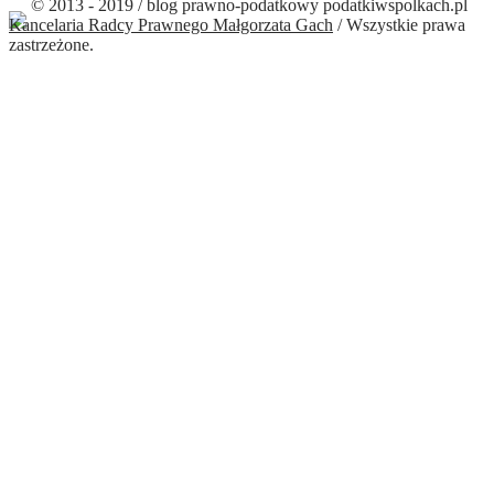
© 2013 - 2019 / blog prawno-podatkowy podatkiwspolkach.pl
Kancelaria Radcy Prawnego Małgorzata Gach
/ Wszystkie prawa
zastrzeżone.
Close this module
ZACZEKAJ! NIE PRZEGAP!