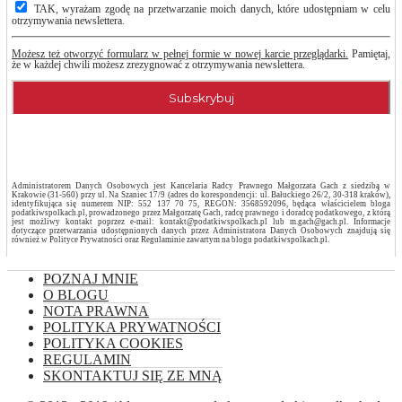
TAK, wyrażam zgodę na przetwarzanie moich danych, które udostępniam w celu
otrzymywania newslettera.
Możesz też otworzyć formularz w pełnej formie w nowej karcie przeglądarki.
Pamiętaj,
że w każdej chwili możesz zrezygnować z otrzymywania newslettera.
Administratorem Danych Osobowych jest Kancelaria Radcy Prawnego Małgorzata Gach z siedzibą w
Krakowie (31-560) przy ul. Na Szaniec 17/9 (adres do korespondencji: ul. Bałuckiego 26/2, 30-318 kraków),
identyfikująca się numerem NIP: 552 137 70 75, REGON: 3568592096, będąca właścicielem bloga
podatkiwspolkach.pl, prowadzonego przez Małgorzatę Gach, radcę prawnego i doradcę podatkowego, z którą
jest możliwy kontakt poprzez e-mail: kontakt@podatkiwspolkach.pl lub m.gach@gach.pl. Informacje
dotyczące przetwarzania udostępnionych danych przez Administratora Danych Osobowych znajdują się
również w Polityce Prywatności oraz Regulaminie zawartym na blogu podatkiwspolkach.pl.
POZNAJ MNIE
O BLOGU
NOTA PRAWNA
POLITYKA PRYWATNOŚCI
POLITYKA COOKIES
REGULAMIN
SKONTAKTUJ SIĘ ZE MNĄ