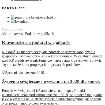
PARTNERZY
Polecane wpisy
Koronawirus a podatki w spółkach
Nie dość, że niebezpieczny dla zdrowia to jeszcze zabójczy dla
gospodarki. Mowa oczywiście o koronawirusie. W ostatnich dniach
rząd RP przedstawił założenia tzw. tarczy antykryzysowej. Pojawia
się tam także kilka propozycji dotyczących podatków.
Życzenia świąteczne i wyzwania na 2020 dla spółek
Pomału w świątecznej już atmosferze na blogu „Podatki
w spółkach” małe podsumowanie roku 2019, odpowiedź na pytanie
jakie wyzwania na 2020 dla spółek, a także tradycyjnie jak co roku
o tej porze – moc życzeń świątecznych.