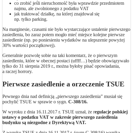
co zrobić jeśli nieruchomość była wprawdzie przedmiotem
najmu, ale zwolnionego z podatku VAT
jak traktować działkę, na której znajdował się
np. tylko parking.
Na marginesie, czasami nie było wystarczające ustalenie pierwszego
zasiedlenia, bo zaraz potem mogło mieć miejsce kolejne pierwsze
zasiedlenie (np. po poniesieniu wydatków na ulepszenie powyżej
30% wartości początkowej).
Generalnie pozwolę sobie na taki komentarz, że o pierwszym
zasiedleniu, które w obecnej postaci (uffff…) będzie obowiązywało
tylko do 31 sierpnia 2019 r., można byłoby pisać opowiadania,
a raczej horrory.
Pierwsze zasiedlenie a orzeczenie TSUE
Pewnego dnia nad definicją „pierwszego zasiedlenia” musiał się
pochylić TSUE w sprawie o sygn.
C-308/16.
W wyroku z dnia 16.11.2017 r. TSUE uznał, że r
egulacje polskiej
ustawy o podatku VAT w zakresie pierwszego zasiedlenia
budynku są niezgodne z Dyrektywą VAT.
Z wyroku TSUE z dnia 16.11.2017 r. (sygn C-308/16) wynika,