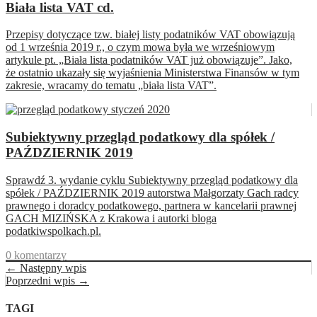
Biała lista VAT cd.
Przepisy dotyczące tzw. białej listy podatników VAT obowiązują
od 1 września 2019 r., o czym mowa była we wrześniowym
artykule pt. „Biała lista podatników VAT już obowiązuje”. Jako,
że ostatnio ukazały się wyjaśnienia Ministerstwa Finansów w tym
zakresie, wracamy do tematu „biała lista VAT”.
Subiektywny przegląd podatkowy dla spółek /
PAŹDZIERNIK 2019
Sprawdź 3. wydanie cyklu Subiektywny przegląd podatkowy dla
spółek / PAŹDZIERNIK 2019 autorstwa Małgorzaty Gach radcy
prawnego i doradcy podatkowego, partnera w kancelarii prawnej
GACH MIZIŃSKA z Krakowa i autorki bloga
podatkiwspolkach.pl.
0 komentarzy
← Następny wpis
Poprzedni wpis →
TAGI