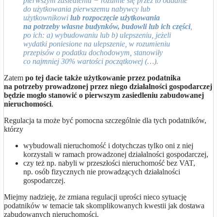
pierwszym zasiedleniu − rozumie się przez to oddanie
do użytkowania pierwszemu nabywcy lub
użytkownikowi
lub rozpoczęcie użytkowania
na potrzeby własne budynków, budowli lub ich części
,
po ich: a) wybudowaniu lub b) ulepszeniu, jeżeli
wydatki poniesione na ulepszenie, w rozumieniu
przepisów o podatku dochodowym, stanowiły
co najmniej 30% wartości początkowej (…).
Zatem
po tej dacie także użytkowanie przez podatnika
na potrzeby prowadzonej przez niego działalności gospodarczej
będzie mogło stanowić o pierwszym zasiedleniu zabudowanej
nieruchomości
.
Regulacja ta może być pomocna szczególnie dla tych podatników,
którzy
wybudowali nieruchomość i dotychczas tylko oni z niej
korzystali w ramach prowadzonej działalności gospodarczej,
czy też np. nabyli w przeszłości nieruchomość bez VAT,
np. osób fizycznych nie prowadzących działalności
gospodarczej.
Miejmy nadzieję, że zmiana regulacji uprości nieco sytuację
podatników w temacie tak skomplikowanych kwestii jak dostawa
zabudowanych nieruchomości.