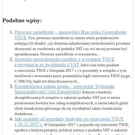
Podobne wpisy:
Pierwsze zasiedlenie – stanowisko Rzecznika Generalnego
TSUE
Tzw. pierwsze zasiedlenie to zmora wielu podatkowców
usiłujących zbadać, czy dostawa zabudowanej nieruchomości powinna
skorzystać ze zwolnienia od podatku VAT czy też raczej powinna być
opodatkowana. Pierwsze zasiedlenie w rozumieniu...
Sprzedaż nieruchomości zgodnie z wyrokiem TSUE
a rezygnacja ze zwolnienia z VAT
Jakiś czas temu pisałam
o orzeczeniu TSUE z listopada 2017 r. i o powstałej w związku z tym
możliwości stosowania przez podatników bądź orzeczenia TSUE (sygn.
C-308/16), bądź też dotychczasowych...
Kompleksowa usługa najmu – orzeczenie Trybunału
Sprawiedliwości Unii Europejskiej
Jednym z bardziej
skomplikowanych tematów w zakresie podatku VAT jest w moim
przekonaniu kwestia tzw. usług kompleksowych, a zatem takich gdzie
obok świadczenia głównego da się wyodrębnić także świadczenia
dodatkowe...
Jaki podatek od sprzedaży budynku po orzeczeniu TSUE
z 16.11.2017 r.
W listopadzie 2017 r. pojawiło się orzeczenie TSUE,
zgodnie z którym przepisy polskiej ustawy o podatku VAT w zakresie