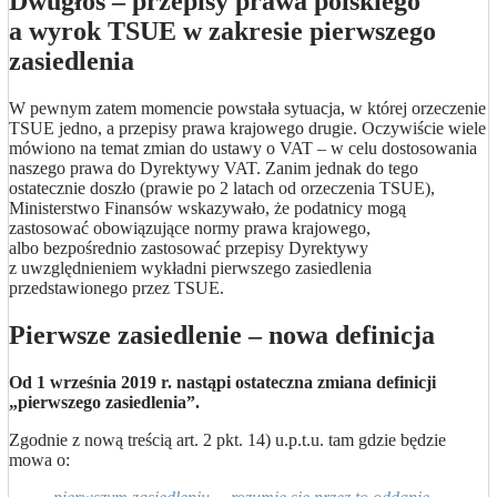
Dwugłos – przepisy prawa polskiego
a wyrok TSUE w zakresie pierwszego
zasiedlenia
W pewnym zatem momencie powstała sytuacja, w której orzeczenie
TSUE jedno, a przepisy prawa krajowego drugie. Oczywiście wiele
mówiono na temat zmian do ustawy o VAT – w celu dostosowania
naszego prawa do Dyrektywy VAT. Zanim jednak do tego
ostatecznie doszło (prawie po 2 latach od orzeczenia TSUE),
Ministerstwo Finansów wskazywało, że podatnicy mogą
zastosować obowiązujące normy prawa krajowego,
albo bezpośrednio zastosować przepisy Dyrektywy
z uwzględnieniem wykładni pierwszego zasiedlenia
przedstawionego przez TSUE.
Pierwsze zasiedlenie – nowa definicja
Od 1 września 2019 r. nastąpi ostateczna zmiana definicji
„pierwszego zasiedlenia”.
Zgodnie z nową treścią art. 2 pkt. 14) u.p.t.u. tam gdzie będzie
mowa o: