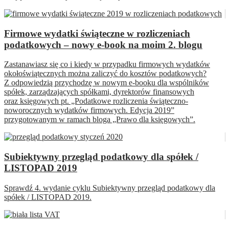
Firmowe wydatki świąteczne w rozliczeniach
podatkowych – nowy e-book na moim 2. blogu
Zastanawiasz się co i kiedy w przypadku firmowych wydatków
okołoświątecznych można zaliczyć do kosztów podatkowych?
Z odpowiedzią przychodzę w nowym e-booku dla wspólników
spółek, zarządzających spółkami, dyrektorów finansowych
oraz księgowych pt. „Podatkowe rozliczenia świąteczno-
noworocznych wydatków firmowych. Edycja 2019”
przygotowanym w ramach bloga „Prawo dla księgowych”.
Subiektywny przegląd podatkowy dla spółek /
LISTOPAD 2019
Sprawdź 4. wydanie cyklu Subiektywny przegląd podatkowy dla
spółek / LISTOPAD 2019.