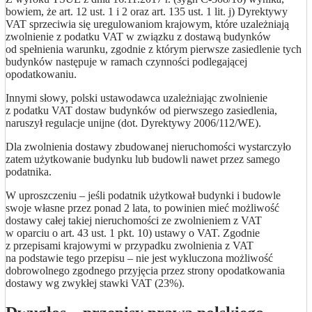
bowiem, że art. 12 ust. 1 i 2 oraz art. 135 ust. 1 lit. j) Dyrektywy
VAT sprzeciwia się uregulowaniom krajowym, które uzależniają
zwolnienie z podatku VAT w związku z dostawą budynków
od spełnienia warunku, zgodnie z którym pierwsze zasiedlenie tych
budynków następuje w ramach czynności podlegającej
opodatkowaniu.
Innymi słowy, polski ustawodawca uzależniając zwolnienie
z podatku VAT dostaw budynków od pierwszego zasiedlenia,
naruszył regulacje unijne (dot. Dyrektywy 2006/112/WE).
Dla zwolnienia dostawy zbudowanej nieruchomości wystarczyło
zatem użytkowanie budynku lub budowli nawet przez samego
podatnika.
W uproszczeniu – jeśli podatnik użytkował budynki i budowle
swoje własne przez ponad 2 lata, to powinien mieć możliwość
dostawy całej takiej nieruchomości ze zwolnieniem z VAT
w oparciu o art. 43 ust. 1 pkt. 10) ustawy o VAT. Zgodnie
z przepisami krajowymi w przypadku zwolnienia z VAT
na podstawie tego przepisu – nie jest wykluczona możliwość
dobrowolnego zgodnego przyjęcia przez strony opodatkowania
dostawy wg zwykłej stawki VAT (23%).