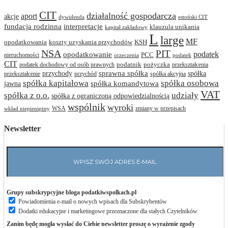
CIT
działalność gospodarcza
aport
akcje
dywidenda
estoński CIT
interpretacje
fundacja rodzinna
klauzula unikania
kapitał zakładowy
L
large
MF
opodatkowania
koszty uzyskania przychodów
KSH
NSA
PIT
podatek
opodatkowanie
PCC
nieruchomości
orzeczenia
podatek
CIT
podatnik
pożyczka
podatek dochodowy od osób prawnych
przekształcenia
przychody
sprawna spółka
spółka
przekształcenie
przychód
spółka akcyjna
spółka osobowa
spółka kapitałowa
jawna
spółka komandytowa
VAT
spółka z o.o.
udziały
spółka z ograniczoną odpowiedzialnością
wspólnik
wyroki
WSA
zmiany w przepisach
wkład niepieniężny
Newsletter
Grupy subskrypcyjne bloga podatkiwspolkach.pl
Powiadomienia e-mail o nowych wpisach dla Subskrybentów
Dodatki edukacyjne i marketingowe przeznaczone dla stałych Czytelników
Zanim będę mogła wysłać do Ciebie newsletter proszę o wyrażenie zgody