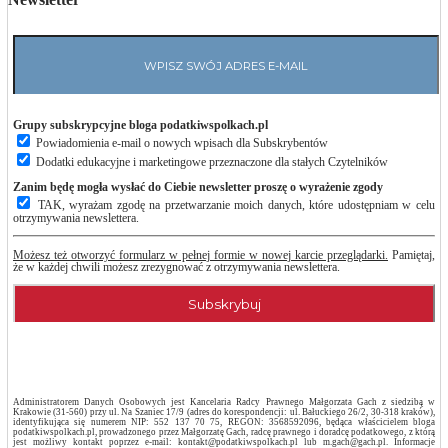
Grupy subskrypcyjne bloga podatkiwspolkach.pl
Powiadomienia e-mail o nowych wpisach dla Subskrybentów
Dodatki edukacyjne i marketingowe przeznaczone dla stałych Czytelników
Zanim będę mogła wysłać do Ciebie newsletter proszę o wyrażenie zgody
TAK, wyrażam zgodę na przetwarzanie moich danych, które udostępniam w celu
otrzymywania newslettera.
Możesz też otworzyć formularz w pełnej formie w nowej karcie przeglądarki.
Pamiętaj,
że w każdej chwili możesz zrezygnować z otrzymywania newslettera.
Administratorem Danych Osobowych jest Kancelaria Radcy Prawnego Małgorzata Gach z siedzibą w
Krakowie (31-560) przy ul. Na Szaniec 17/9 (adres do korespondencji: ul. Bałuckiego 26/2, 30-318 kraków),
identyfikująca się numerem NIP: 552 137 70 75, REGON: 3568592096, będąca właścicielem bloga
podatkiwspolkach.pl, prowadzonego przez Małgorzatę Gach, radcę prawnego i doradcę podatkowego, z którą
jest możliwy kontakt poprzez e-mail: kontakt@podatkiwspolkach.pl lub m.gach@gach.pl. Informacje