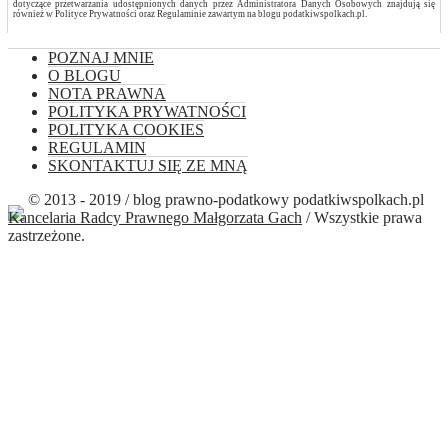
dotyczące przetwarzania udostępnionych danych przez Administratora Danych Osobowych znajdują się
również w Polityce Prywatności oraz Regulaminie zawartym na blogu podatkiwspolkach.pl.
POZNAJ MNIE
O BLOGU
NOTA PRAWNA
POLITYKA PRYWATNOŚCI
POLITYKA COOKIES
REGULAMIN
SKONTAKTUJ SIĘ ZE MNĄ
© 2013 - 2019 / blog prawno-podatkowy podatkiwspolkach.pl
Kancelaria Radcy Prawnego Małgorzata Gach
/ Wszystkie prawa
zastrzeżone.
Close this module