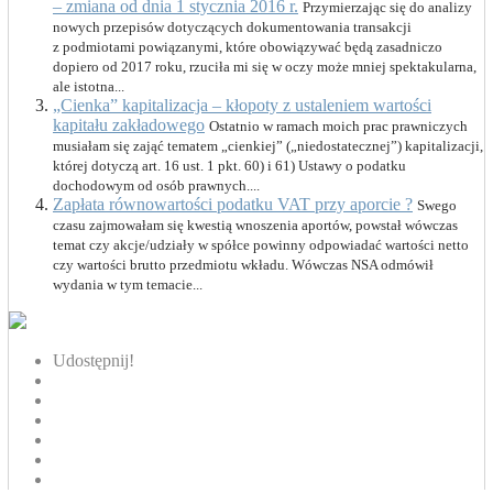
– zmiana od dnia 1 stycznia 2016 r.
Przymierzając się do analizy
nowych przepisów dotyczących dokumentowania transakcji
z podmiotami powiązanymi, które obowiązywać będą zasadniczo
dopiero od 2017 roku, rzuciła mi się w oczy może mniej spektakularna,
ale istotna...
„Cienka” kapitalizacja – kłopoty z ustaleniem wartości
kapitału zakładowego
Ostatnio w ramach moich prac prawniczych
musiałam się zająć tematem „cienkiej” („niedostatecznej”) kapitalizacji,
której dotyczą art. 16 ust. 1 pkt. 60) i 61) Ustawy o podatku
dochodowym od osób prawnych....
Zapłata równowartości podatku VAT przy aporcie ?
Swego
czasu zajmowałam się kwestią wnoszenia aportów, powstał wówczas
temat czy akcje/udziały w spółce powinny odpowiadać wartości netto
czy wartości brutto przedmiotu wkładu. Wówczas NSA odmówił
wydania w tym temacie...
Udostępnij!