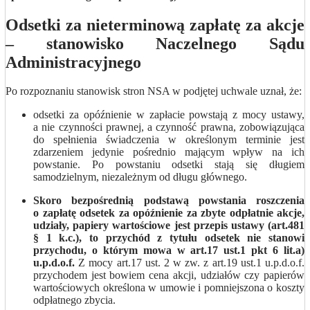
Odsetki za nieterminową zapłatę za akcje
– stanowisko Naczelnego Sądu
Administracyjnego
Po rozpoznaniu stanowisk stron NSA w podjętej uchwale uznał, że:
odsetki za opóźnienie w zapłacie powstają z mocy ustawy,
a nie czynności prawnej, a czynność prawna, zobowiązująca
do spełnienia świadczenia w określonym terminie jest
zdarzeniem jedynie pośrednio mającym wpływ na ich
powstanie. Po powstaniu odsetki stają się długiem
samodzielnym, niezależnym od długu głównego.
Skoro bezpośrednią podstawą powstania roszczenia
o zapłatę odsetek za opóźnienie za zbyte odpłatnie akcje,
udziały, papiery wartościowe jest przepis ustawy (art.481
§ 1 k.c.), to przychód z tytułu odsetek nie stanowi
przychodu, o którym mowa w art.17 ust.1 pkt 6 lit.a)
u.p.d.o.f.
Z mocy art.17 ust. 2 w zw. z art.19 ust.1 u.p.d.o.f.
przychodem jest bowiem cena akcji, udziałów czy papierów
wartościowych określona w umowie i pomniejszona o koszty
odpłatnego zbycia.