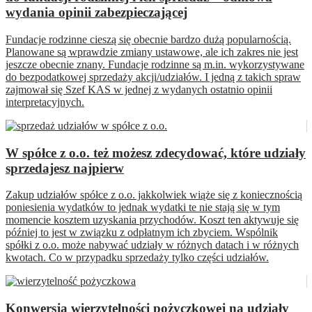
wydania opinii zabezpieczającej
Fundacje rodzinne cieszą się obecnie bardzo dużą popularnością.
Planowane są wprawdzie zmiany ustawowe, ale ich zakres nie jest
jeszcze obecnie znany. Fundacje rodzinne są m.in. wykorzystywane
do bezpodatkowej sprzedaży akcji/udziałów. I jedną z takich spraw
zajmował się Szef KAS w jednej z wydanych ostatnio opinii
interpretacyjnych.
W spółce z o.o. też możesz zdecydować, które udziały
sprzedajesz najpierw
Zakup udziałów spółce z o.o. jakkolwiek wiąże się z koniecznością
poniesienia wydatków to jednak wydatki te nie stają się w tym
momencie kosztem uzyskania przychodów. Koszt ten aktywuje się
później to jest w związku z odpłatnym ich zbyciem. Wspólnik
spółki z o.o. może nabywać udziały w różnych datach i w różnych
kwotach. Co w przypadku sprzedaży tylko części udziałów.
Konwersja wierzytelności pożyczkowej na udziały