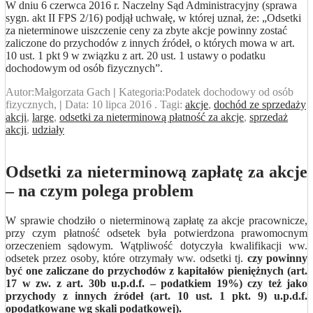
W dniu 6 czerwca 2016 r. Naczelny Sąd Administracyjny (sprawa
sygn. akt II FPS 2/16) podjął uchwałę, w której uznał, że: „Odsetki
za nieterminowe uiszczenie ceny za zbyte akcje powinny zostać
zaliczone do przychodów z innych źródeł, o których mowa w art.
10 ust. 1 pkt 9 w związku z art. 20 ust. 1 ustawy o podatku
dochodowym od osób fizycznych”.
Autor:
Małgorzata Gach
|
Kategoria:
Podatek dochodowy od osób
fizycznych,
|
Data:
10 lipca 2016
. Tagi:
akcje
,
dochód ze sprzedaży
akcji
,
large
,
odsetki za nieterminową płatność za akcje
,
sprzedaż
akcji
,
udziały
Odsetki za nieterminową zapłatę za akcje
– na czym polega problem
W sprawie chodziło o nieterminową zapłatę za akcje pracownicze,
przy czym płatność odsetek była potwierdzona prawomocnym
orzeczeniem sądowym. Wątpliwość dotyczyła kwalifikacji ww.
odsetek przez osoby, które otrzymały ww. odsetki tj.
czy powinny
być one zaliczane do przychodów z kapitałów pieniężnych (art.
17 w zw. z art. 30b u.p.d.f. – podatkiem 19%) czy też jako
przychody z innych źródeł (art. 10 ust. 1 pkt. 9) u.p.d.f.
opodatkowane wg skali podatkowej).