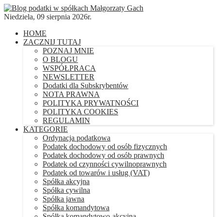
Niedziela, 09 sierpnia 2026r.
HOME
ZACZNIJ TUTAJ
POZNAJ MNIE
O BLOGU
WSPÓŁPRACA
NEWSLETTER
Dodatki dla Subskrybentów
NOTA PRAWNA
POLITYKA PRYWATNOŚCI
POLITYKA COOKIES
REGULAMIN
KATEGORIE
Ordynacja podatkowa
Podatek dochodowy od osób fizycznych
Podatek dochodowy od osób prawnych
Podatek od czynności cywilnoprawnych
Podatek od towarów i usług (VAT)
Spółka akcyjna
Spółka cywilna
Spółka jawna
Spółka komandytowa
Spółka komandytowo-akcyjna