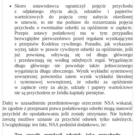
Skoro ustawodawca ograniczył pojęcie przychodu
z odpłatnego zbycia akcji, udziałów i papierów
wartościowych do pojęcia ceny nabycia określonej
w umowie, to nie ma podstaw do rozszerzania pojęcia
przychodu o ewentualne odsetki za opóźnienie w zapłacie.
Przepis ustawy podatkowej ma w tym przypadku
bezwzględne pierwszeństwo przed regułami wynikającymi
z przepisów Kodeksu cywilnego. Ponadto, jak wykazano
wyżej, także w prawie cywilnym odsetki za opóźnienie, jeśli
już powstaną, odrywają się od długu głównego
i przedawniają się według odrębnych reguł. Wygaśnięcie
długu głównego nie powoduje także jednoczesnego
wygaśnięcia długu ubocznego. Wynik wykładni systemowej
zewnętrznej potwierdza zatem wynik wykładni literalnej
i systemowej wewnętrznej, że odsetki za opóźnienie
w zapłacie ceny za akcje, udziały i papiery wartościowe
nie są przychodem ze źródła kapitały pieniężne.
Dalej w uzasadnieniu przedmiotowego orzeczenie NSA wskazał,
że zgodnie z przepisami prawa podatkowego odsetki mogą stanowić
przychód do opodatkowania jeśli zostały otrzymane. Nie byłoby
zresztą możliwe uznanie za przychód odsetek tylko należnych.
Uwzględniając ten fakt, NSA podniósł dodatkowo, że:
Ten sposób regulacji odsetek jako przychodu