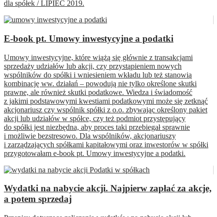
dla spółek / LIPIEC 2019.
E-book pt. Umowy inwestycyjne a podatki
Umowy inwestycyjne, które wiążą się głównie z transakcjami
sprzedaży udziałów lub akcji, czy przystąpieniem nowych
wspólników do spółki i wniesieniem wkładu lub też stanowią
kombinację ww. działań – powodują nie tylko określone skutki
prawne, ale również skutki podatkowe. Wiedza i świadomość
z jakimi podstawowymi kwestiami podatkowymi może się zetknąć
akcjonariusz czy wspólnik spółki z o.o. zbywając określony pakiet
akcji lub udziałów w spółce, czy też podmiot przystępujący
do spółki jest niezbędna, aby proces taki przebiegał sprawnie
i możliwie bezstresowo. Dla wspólników, akcjonariuszy
i zarządzających spółkami kapitałowymi oraz inwestorów w spółki
przygotowałam e-book pt. Umowy inwestycyjne a podatki.
Wydatki na nabycie akcji. Najpierw zapłać za akcje,
a potem sprzedaj