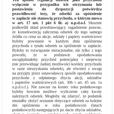
wyłącznie w przypadku ich otrzymania lub
postawienia do dyspozycji potwierdza
prawidłowość tezy, że odsetki za opóźnienie
w zapłacie nie stanowią przychodu, o którym mowa
w art. 17 ust. 1 pkt 6 lit. a) u.p.d.o.f.
Słusznie
podkreślił skład przedstawiający zagadnienie prawne,
że konsekwencją zaliczenia odsetek do tego samego
źródła co cena za akcje, udziały i papiery wartościowe
byłoby powstanie w każdym dniu opóźnienia
przychodu z tytułu odsetek za opóźnienie w zapłacie.
Byłoby to rozwiązanie nieracjonalne, nie tylko z tego
powodu, że w podstawie opodatkowania
uwzględniałoby przychód potencjalny i niepewny
(nie przewidując żadnej możliwości korekty przychodu
w razie nieuzyskania odsetek), ale również z uwagi
na przyjęty przez ustawodawcę sposób opodatkowania
przychodu z odpłatnego zbycia akcji, udziałów
i papierów wartościowych (art. 30b i art. 45 ust. 1a
u.p.d.o.f.). Nie zawsze na koniec roku podatkowego
byłoby bowiem możliwe wyliczenie całej kwoty
należnych odsetek. Mogłoby się zdarzyć, że podatnik
musiałby złożyć zeznanie dotyczące odsetek za kolejne
dni opóźnienia w roku podatkowym (latach
podatkowych) następujących po dacie zbycia udziałów,