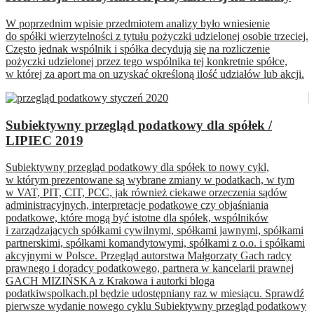
W poprzednim wpisie przedmiotem analizy było wniesienie
do spółki wierzytelności z tytułu pożyczki udzielonej osobie trzeciej.
Często jednak wspólnik i spółka decydują się na rozliczenie
pożyczki udzielonej przez tego wspólnika tej konkretnie spółce,
w której za aport ma on uzyskać określoną ilość udziałów lub akcji.
Subiektywny przegląd podatkowy dla spółek /
LIPIEC 2019
Subiektywny przegląd podatkowy dla spółek to nowy cykl,
w którym prezentowane są wybrane zmiany w podatkach, w tym
w VAT, PIT, CIT, PCC, jak również ciekawe orzeczenia sądów
administracyjnych, interpretacje podatkowe czy objaśniania
podatkowe, które mogą być istotne dla spółek, wspólników
i zarządzających spółkami cywilnymi, spółkami jawnymi, spółkami
partnerskimi, spółkami komandytowymi, spółkami z o.o. i spółkami
akcyjnymi w Polsce. Przegląd autorstwa Małgorzaty Gach radcy
prawnego i doradcy podatkowego, partnera w kancelarii prawnej
GACH MIZIŃSKA z Krakowa i autorki bloga
podatkiwspolkach.pl będzie udostępniany raz w miesiącu. Sprawdź
pierwsze wydanie nowego cyklu Subiektywny przegląd podatkowy