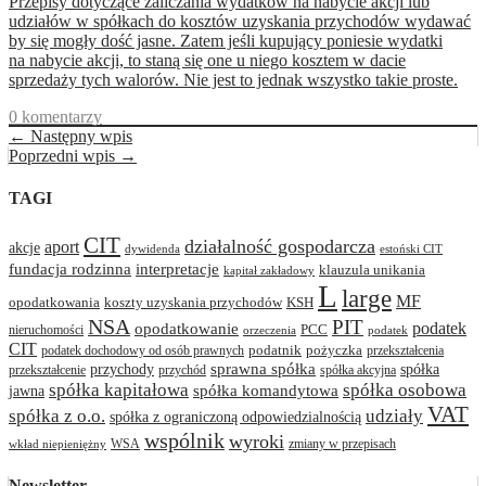
Przepisy dotyczące zaliczania wydatków na nabycie akcji lub
udziałów w spółkach do kosztów uzyskania przychodów wydawać
by się mogły dość jasne. Zatem jeśli kupujący poniesie wydatki
na nabycie akcji, to staną się one u niego kosztem w dacie
sprzedaży tych walorów. Nie jest to jednak wszystko takie proste.
0 komentarzy
← Następny wpis
Poprzedni wpis →
TAGI
CIT
działalność gospodarcza
aport
akcje
dywidenda
estoński CIT
interpretacje
fundacja rodzinna
klauzula unikania
kapitał zakładowy
L
large
MF
opodatkowania
koszty uzyskania przychodów
KSH
NSA
PIT
podatek
opodatkowanie
PCC
nieruchomości
orzeczenia
podatek
CIT
podatnik
pożyczka
podatek dochodowy od osób prawnych
przekształcenia
przychody
sprawna spółka
spółka
przekształcenie
przychód
spółka akcyjna
spółka osobowa
spółka kapitałowa
jawna
spółka komandytowa
VAT
spółka z o.o.
udziały
spółka z ograniczoną odpowiedzialnością
wspólnik
wyroki
WSA
zmiany w przepisach
wkład niepieniężny
Newsletter