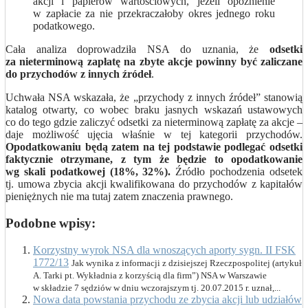
akcji i papierów wartościowych, jeżeli opóźnienie
w zapłacie za nie przekraczałoby okres jednego roku
podatkowego.
Cała analiza doprowadziła NSA do uznania, że
odsetki
za nieterminową zapłatę na zbyte akcje powinny być zaliczane
do przychodów z innych źródeł
.
Uchwała NSA wskazała, że „przychody z innych źródeł” stanowią
katalog otwarty, co wobec braku jasnych wskazań ustawowych
co do tego gdzie zaliczyć odsetki za nieterminową zapłatę za akcje –
daje możliwość ujęcia właśnie w tej kategorii przychodów.
Opodatkowaniu będą zatem na tej podstawie podlegać odsetki
faktycznie otrzymane, z tym że będzie to opodatkowanie
wg skali podatkowej (18%, 32%).
Źródło pochodzenia odsetek
tj. umowa zbycia akcji kwalifikowana do przychodów z kapitałów
pieniężnych nie ma tutaj zatem znaczenia prawnego.
Podobne wpisy:
Korzystny wyrok NSA dla wnoszących aporty sygn. II FSK
1772/13
Jak wynika z informacji z dzisiejszej Rzeczpospolitej (artykuł
A. Tarki pt. Wykładnia z korzyścią dla firm”) NSA w Warszawie
w składzie 7 sędziów w dniu wczorajszym tj. 20.07.2015 r. uznał,...
Nowa data powstania przychodu ze zbycia akcji lub udziałów